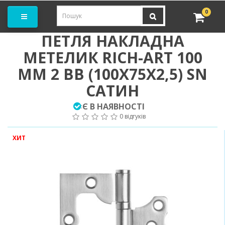
амовити замір
0
ПЕТЛЯ НАКЛАДНА
МЕТЕЛИК RICH-ART 100
ММ 2 ВВ (100Х75Х2,5) SN
САТИН
Є В НАЯВНОСТІ
:
0 відгуків
ХИТ