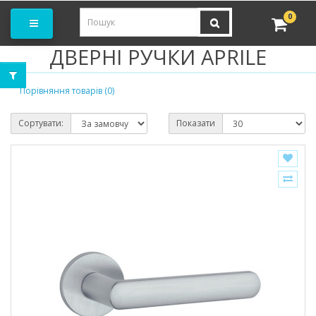
амовити замір
0
ДВЕРНІ РУЧКИ APRILE
Порівняння товарів (0)
Сортувати:
Показати