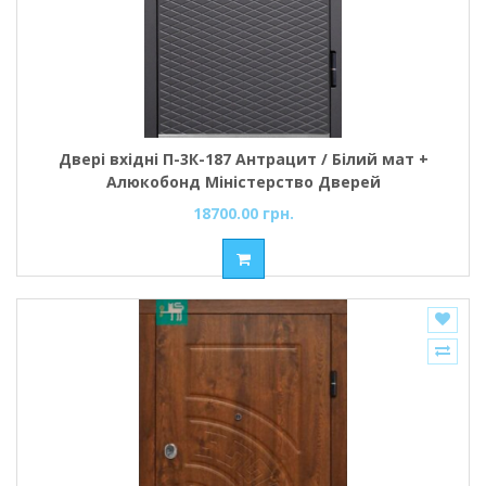
Двері вхідні П-3К-187 Антрацит / Білий мат +
Алюкобонд Міністерство Дверей
18700.00 грн.