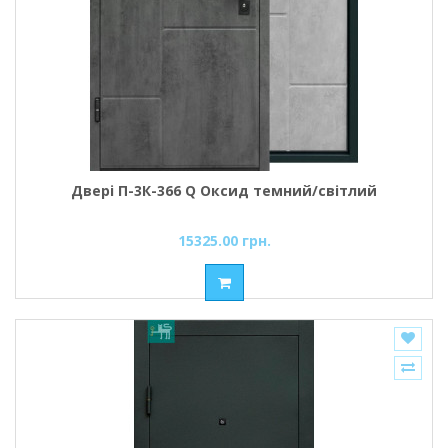
Двері П-3К-366 Q Оксид темний/світлий
15325.00 грн.