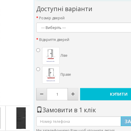
Доступні варіанти
Розмір дверей
Відкриття дверей
Ліве
Праве
КУПИТИ
Замовити в 1 клік
З
Ми зателефонуємо Вам щоб уточнити деталі