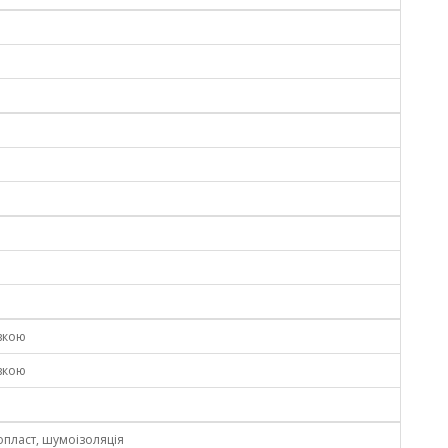
вкою
вкою
пласт, шумоізоляція