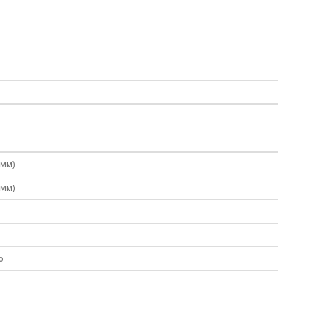
 мм)
 мм)
ю