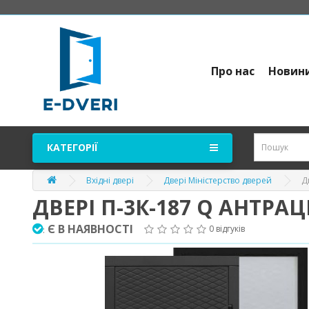
Про нас
Новин
КАТЕГОРІЇ
Д
Вхідні двері
Двері Міністерство дверей
ДВЕРІ П-3К-187 Q АНТРА
Є В НАЯВНОСТІ
0 відгуків
: