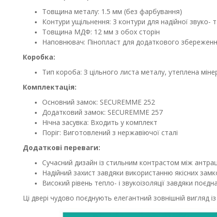
Товщина металу: 1.5 мм (без фарбування)
Контури ущільнення: 3 контури для надійної звуко- т
Товщина МДФ: 12 мм з обох сторін
Наповнювач: Пінопласт для додаткового збереженн
Коробка:
Тип короба: З цільного листа металу, утеплена мі
Комплектація:
Основний замок: SECUREMME 252
Додатковий замок: SECUREMME 257
Нічна засувка: Входить у комплект
Поріг: Виготовлений з нержавіючої сталі
Додаткові переваги:
Сучасний дизайн із стильним контрастом між антра
Надійний захист завдяки використанню якісних замк
Високий рівень тепло- і звукоізоляції завдяки поєдн
Ці двері чудово поєднують елегантний зовнішній вигляд із