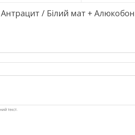
 Q Антрацит / Білий мат + Алюкобо
ний текст.