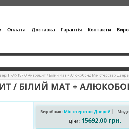
и
Оплата
Доставка
Гарантія
Контакти
Виро
вері П-3К-187 Q Антрацит / Білий мат + Алюкобонд Міністерство Двер
ЦИТ / БІЛИЙ МАТ + АЛЮКОБ
Виробник:
Міністерство Дверей
Моде
15692.00 грн.
Ціна: