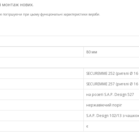
і монтаж нових.
 а не погіршуючи при цьому функціональні характеристики вироби.
80 мм
SECUREMME 252 (ригелі Ø 16
SECUREMME 257 (ригелі Ø 16
нa рoзeті S.A.P. Design 527
нержавіючий поріг
S.A.P. Design 102/13 з чашко
є