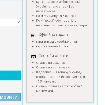
Кур'єрською службою по всій
Україні - згідно з тарифам
перевізника
По місту Києву - від 800 грн
По Київській обл. - вартість
необхідно уточнити у менеджера
Офіційна гарантія
гарантія від виробника 1 рік
сертифікований товар
Способи оплати
Оплата на рахунок
Оплата при отриманні
Відправлення товару зі складу
(Нова Пошта) здійснюється після
100% оплати.
Онлайн-оплата карткою Visa /
MasterCard
АМОВИТИ