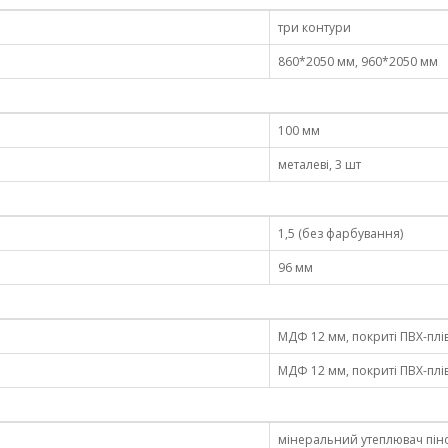
три контури
860*2050 мм, 960*2050 мм
100 мм
металеві, 3 шт
1,5 (бeз фaрбyвaння)
96 мм
МДФ 12 мм, покриті ПВХ-плі
МДФ 12 мм, покриті ПВХ-плі
мінеральний утеплювач піно