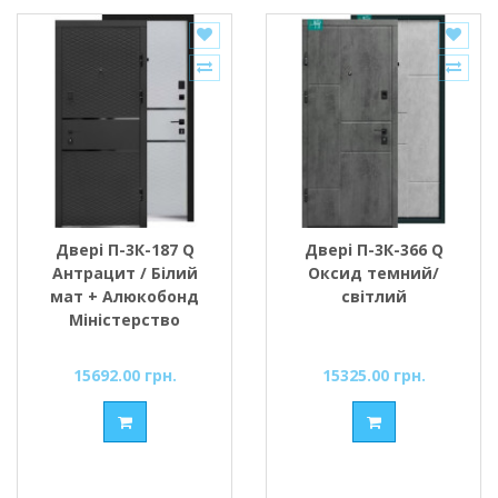
Двері П-3К-187 Q
Двері П-3К-366 Q
Антрацит / Білий
Оксид темний/
мат + Алюкобонд
світлий
Міністерство
Дверей
15692.00 грн.
15325.00 грн.