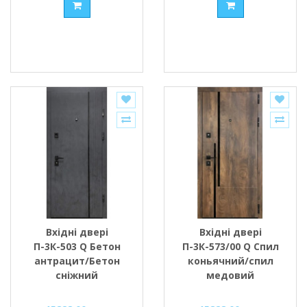
Вхідні двері
Вхідні двері
П-3К-503 Q Бетон
П-3К-573/00 Q Спил
антрацит/Бетон
коньячний/спил
сніжний
медовий