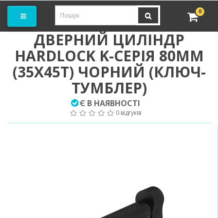
амовити замір
0
ДВЕРНИЙ ЦИЛІНДР
HARDLOCK K-СЕРІЯ 80ММ
(35Х45Т) ЧОРНИЙ (КЛЮЧ-
ТУМБЛЕР)
Є В НАЯВНОСТІ
:
0 відгуків