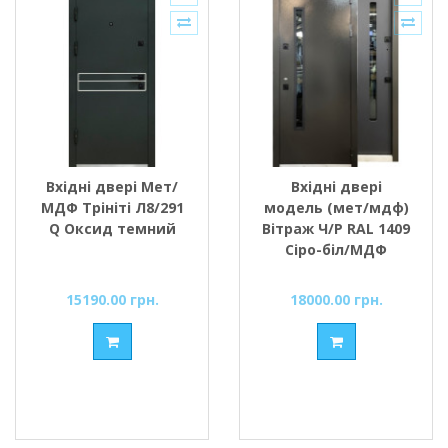
Вхідні двері Мет/
Вхідні двері
МДФ Трініті Л8/291
модель (мет/мдф)
Q Оксид темний
Вітраж Ч/Р RAL 1409
Сіро-біл/МДФ
Антрацит
Міністерство
15190.00 грн.
18000.00 грн.
Дверей