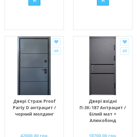
Двері Страж Proof
Двері вхідні
Party D антрацит /
П-3К-187 Антрацит /
чорний молдинг
Білий мат +
Алюкобонд
Міністерство
Дверей
42000.00 грн.
18700.00 грн.