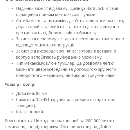
Надійний захист від зламу. Циліндр HardLock K-серії
оснащений повним комплексом функцій:
Антибампінг та антипікінг: дев'ять телескопічних пінів,
додатковий сталевий пін та пін-котушка ефективно
протистоять підбору ключів та бампінгу.
Захист від перелому: вставка з легованої сталі значно
підвищує міцність конструкції.
Захист від висвердлювання: загартовані вставки в
корпусі запобігають руйнуванню механізму.
Тип механізму: ключ-тумблер. Це дозволяє легко
замикати двері зсередини за допомогою зручного
поворотного механізму, не використовуючи ключ.
Розмір і колір:
Довжина: 80 мм.
Симетрія: 35х45Т (зручна для дверей стандартної
товщини).
Колір: чорний.
Довговічність: Циліндр розрахований на 200 000 циклів
замикання, що підтверджує його виняткову надійність.