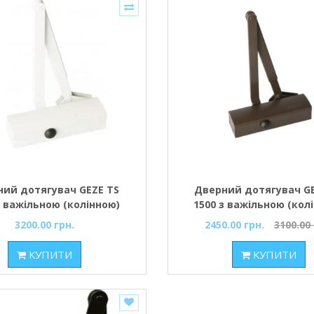
ний дотягувач GEZE TS
Дверний дотягувач GE
з важільною (колінною)
1500 з важільною (кол
тягою White білий
тягою коричневи
3200.00 грн.
2450.00 грн.
3100.00 
КУПИТИ
КУПИТИ