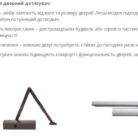
и дверний дотягувач:
– вибір залежить від ваги та розміру дверей. Легші моделі підход
рібен потужніший дотягувач.
ть використання – для громадських будівель або офісів із част
міцності.
овлення – зовнішні двері потребують стійких до погодних умов 
гувачі значно підвищують комфорт і функціональність дверей, за