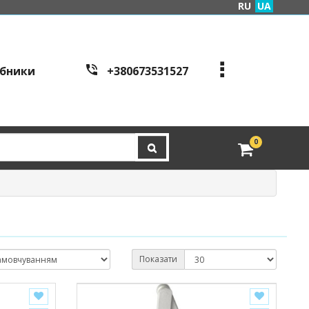
RU
UA
бники
+380673531527
+380973995086
+380443441200
edveri.kyiv@gmail.com
0
Режим работы c
all cen
tre:
м. Київ, вул. Куренівсь
ка 2Б (вхід зі сторони в
ул. Скляренко)
пн-пт з 9:00 до 19:00 | с
б з 10:00 до 16:00
Показати