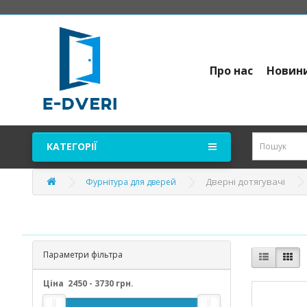
Про нас
Новин
КАТЕГОРІЇ
Дверні дотягувачі
Фурнітура для дверей
Параметри фільтра
Ціна
2450
-
3730
грн.