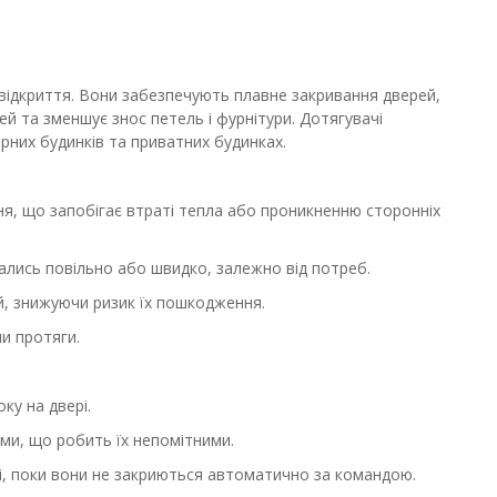
х відкриття. Вони забезпечують плавне закривання дверей,
й та зменшує знос петель і фурнітури. Дотягувачі
ирних будинків та приватних будинках.
я, що запобігає втраті тепла або проникненню сторонніх
лись повільно або швидко, залежно від потреб.
й, знижуючи ризик їх пошкодження.
чи протяги.
ку на двері.
ми, що робить їх непомітними.
ні, поки вони не закриються автоматично за командою.