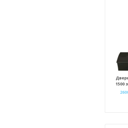
Двер
1500 
260