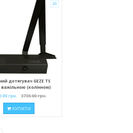
ний дотягувач GEZE TS
з важільною (колінною)
тягою чорний
0.00 грн.
3730.00 грн.
КУПИТИ