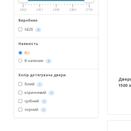
2450
2451
2458
2483
3730
Виробник
GEZE
4
Наявність
Всі
В наличии
4
Колір дотягувача двери
Двер
білий
1500 
1
коричневий
1
срібний
1
чорний
1