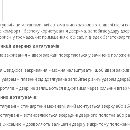
гувачі - це механізми, які автоматично закривають двері після ї
 комфорт і безпеку користування дверима, запобігає удару двере
рисні у громадських приміщеннях, офісах, під'їздах багатокварт
нкції дверних дотягувачів:
е закривання – двері завжди повертаються у зачинене положенн
я швидкості закривання – можна налаштувати, щоб двері закрива
 ударам – плавний хід дотягувача запобігає різким ударам двере
протягів – двері не залишаються відкритими через сильний вітер 
них дотягувачів:
тягувачі – стандартний механізм, який монтується зверху або збо
дотягувачі – встановлюються всередині дверного полотна або ра
з фіксацією – дозволяють залишати двері у відкритому положен