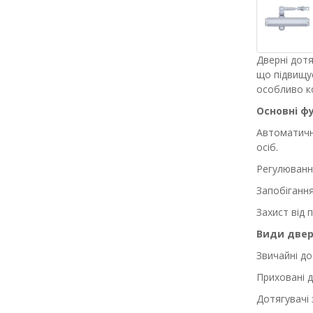
Дверні дотя
що підвищує
особливо ко
Основні фу
Автоматичн
осіб.
Регулюванн
Запобігання
Захист від 
Види двер
Звичайні до
Приховані 
Дотягувачі 