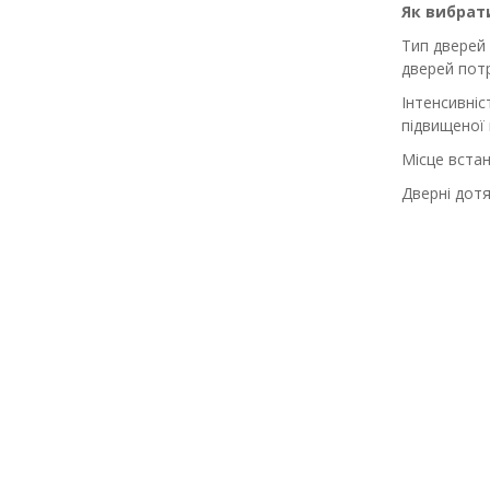
Як вибрат
Тип дверей 
дверей пот
Інтенсивніс
підвищеної 
Місце встан
Дверні дотя