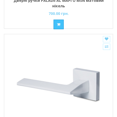
Дверні ручки PALADII AL МАРГО MSN матовий
нікель
700.00 грн.