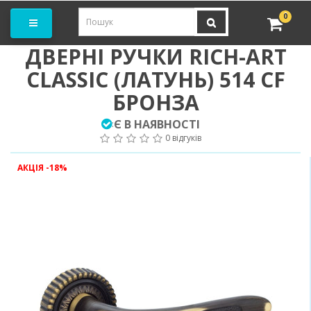
амовити замір
0
ДВЕРНІ РУЧКИ RICH-ART
CLASSIC (ЛАТУНЬ) 514 CF
БРОНЗА
Є В НАЯВНОСТІ
:
0 відгуків
АКЦІЯ -18%