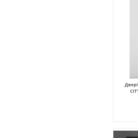
Двері
CIT
(внут
алюмі
проф