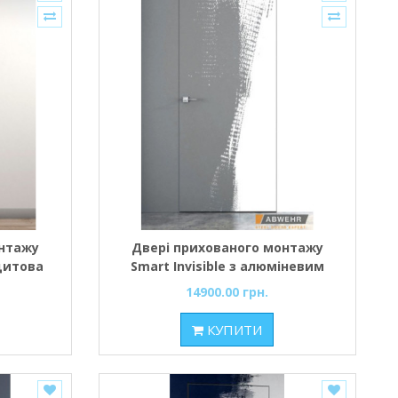
онтажу
Двері прихованого монтажу
 щитова
Smart Invisible з алюміневим
сірим торцем під фарбування
14900.00 грн.
КУПИТИ