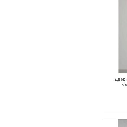
Двері
Se
Універс