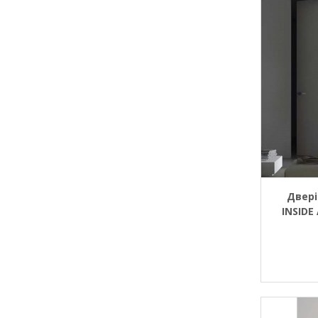
Двері
INSIDE 
TS) + т