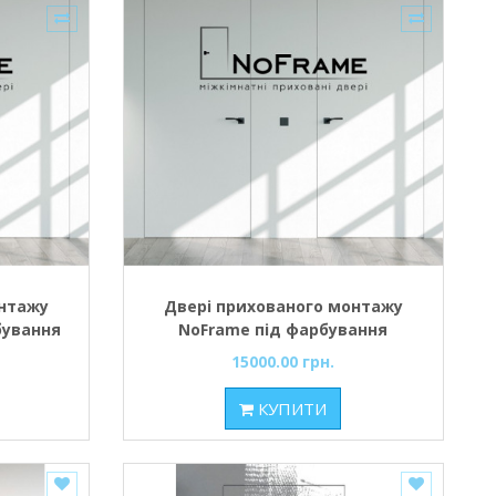
онтажу
Двері прихованого монтажу
бування
NoFrame під фарбування
15000.00 грн.
КУПИТИ