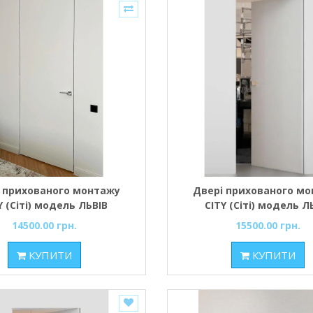
 прихованого монтажу
Двері прихованого м
Y (Сіті) модель ЛЬВІВ
CITY (Сіті) модель Л
дкривання зовнішнє)
(внутрішнє inside) Пол
14500.00 грн.
15500.00 грн.
о з алюмінієвим чорним
алюмінієвим Чорним т
ем, профіль коробки -
профіль коробки - Ч
КУПИТИ
КУПИТИ
чорний
алюмінієвий торець 