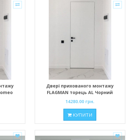
онтажу
Двері прихованого монтажу
Comeo
FLAGMAN торець AL Чорний
(Comeo Porte)
14280.00 грн.
КУПИТИ