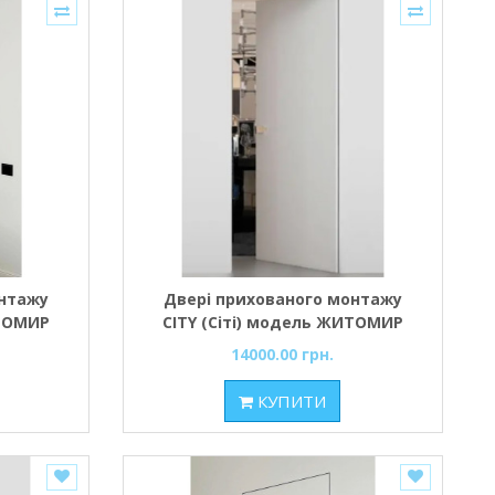
онтажу
Двері прихованого монтажу
ИТОМИР
CITY (Сіті) модель ЖИТОМИР
шнє)
(внутрішнє inside) Полотно з
14000.00 грн.
під
торцем під фарбування,
робки -
профіль коробки - матовий
КУПИТИ
хром