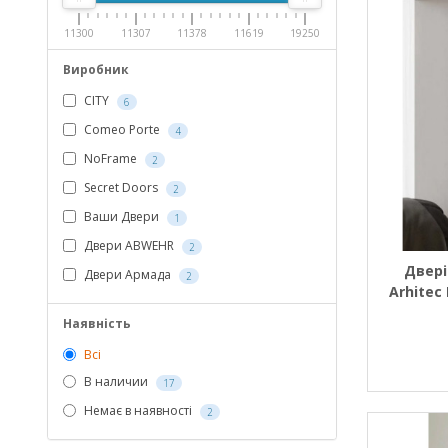
11300
11307
11378
11619
19250
Виробник
CITY
6
Comeo Porte
4
NoFrame
2
Secret Doors
2
Ваши Двери
1
Двери ABWEHR
2
Двері
Двери Армада
2
Arhitec 
+ 
Наявність
фар
Всі
В наличии
17
Немає в наявності
2