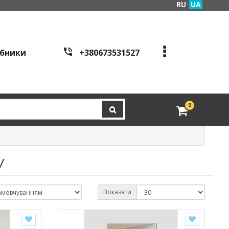
RU
UA
бники
+380673531527
+380973995086
+380443441200
edveri.kyiv@gmail.com
0
Режим работы c
all cen
tre:
м. Київ, вул. Куренівсь
ка 2Б (вхід зі сторони в
ул. Скляренко)
У
пн-пт з 9:00 до 19:00 | с
б з 10:00 до 16:00
Показати