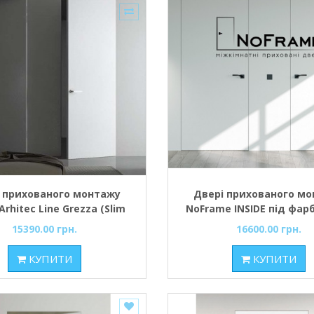
 прихованого монтажу
Двері прихованого м
Arhitec Line Grezza (Slim
NoFrame INSIDE під фар
орець AL під фарбування
з фурнітурою
15390.00 грн.
16600.00 грн.
КУПИТИ
КУПИТИ