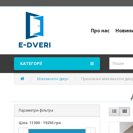
Про нас
Новин
КАТЕГОРІЇ
Приховані міжкімнатні две
Міжкімнатні двері
Параметри фільтра
Ціна
11300
-
19250
грн.