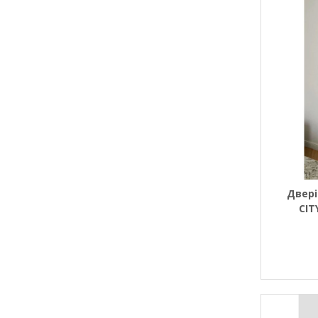
Двері
CIT
(ві
Полотн
торц