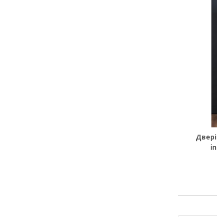
Двері
i