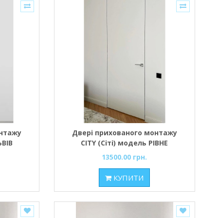
онтажу
Двері прихованого монтажу
ЬВІВ
CITY (Сіті) модель РІВНЕ
отно з
(відкривання зовнішнє)
13500.00 грн.
орцем,
Полотно з Алюмінієвим торцем
орний
матовий хром, профіль коробки
КУПИТИ
чорний
- матовий хром