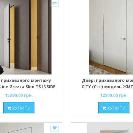
 прихованого монтажу
Двері прихованого м
Line Grezza Slim TS INSIDE
CITY (Сіті) модель Ж
торец AL чорний під
(відкривання зовні
15390.00 грн.
12500.00 грн.
бування, Comeo Porte
полотно з торцем 
фарбування, профіль ко
КУПИТИ
КУПИТИ
матовий хром