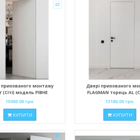
 прихованого монтажу
Двері прихованого м
Y (Сіті) модель РІВНЕ
FLAGMAN торець AL (
рішнє inside) Полотно з
Porte)
15000.00 грн.
13180.00 грн.
нієвим Чорним торцем,
іль коробки - Чорний
КУПИТИ
КУПИТИ