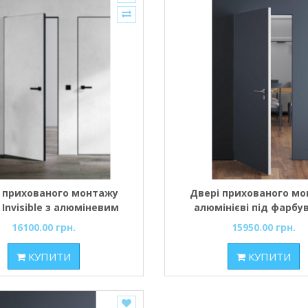
 прихованого монтажу
Двері прихованого м
 Invisible з алюміневим
алюмінієві під фарбу
 торцем під фарбування
16100.00 грн.
15950.00 грн.
КУПИТИ
КУПИТИ