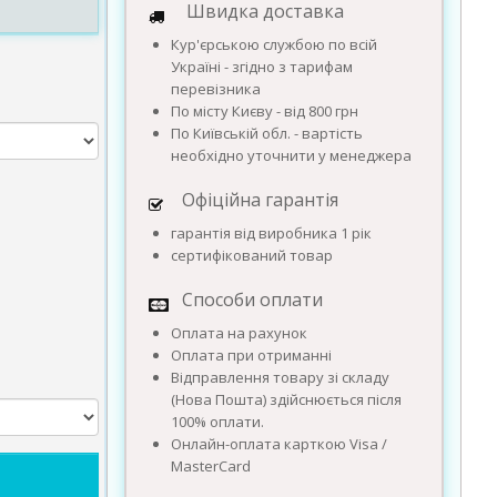
Швидка доставка
Кур'єрською службою по всій
Україні - згідно з тарифам
перевізника
По місту Києву - від 800 грн
По Київській обл. - вартість
необхідно уточнити у менеджера
Офіційна гарантія
гарантія від виробника 1 рік
сертифікований товар
Способи оплати
Оплата на рахунок
Оплата при отриманні
Відправлення товару зі складу
(Нова Пошта) здійснюється після
100% оплати.
Онлайн-оплата карткою Visa /
MasterCard