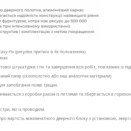
Easy-Fix ​​(регулює притиск в 4х положеннях)
инах
ової штукатурки стін та завершення всіх робіт, пов'язаних із п
ний папір (склополотно або інші аналогічні матеріали).
я запобігання появі тріщин.
імається з коробки разом із петлями та зберігається в горизон
три, які їх проводили.
про вартість міжкімнатного дверного блоку з установкою, зверт