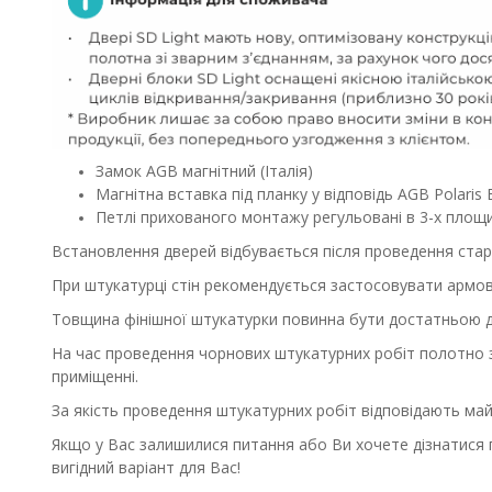
Замок AGB магнітний (Італія)
Магнітна вставка під планку у відповідь AGB Polaris 
Петлі прихованого монтажу регульовані в 3-х площ
Встановлення дверей відбувається після проведення старт
При штукатурці стін рекомендується застосовувати армова
Товщина фінішної штукатурки повинна бути достатньою дл
На час проведення чорнових штукатурних робіт полотно зн
приміщенні.
За якість проведення штукатурних робіт відповідають майс
Якщо у Вас залишилися питання або Ви хочете дізнатися 
вигідний варіант для Вас!