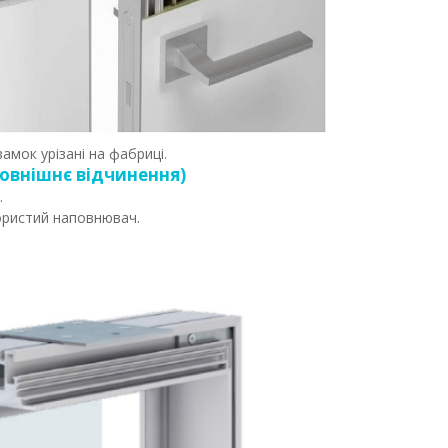
амок урізані на фабриці.
овнішнє відчинення)
.
ористий наповнювач.