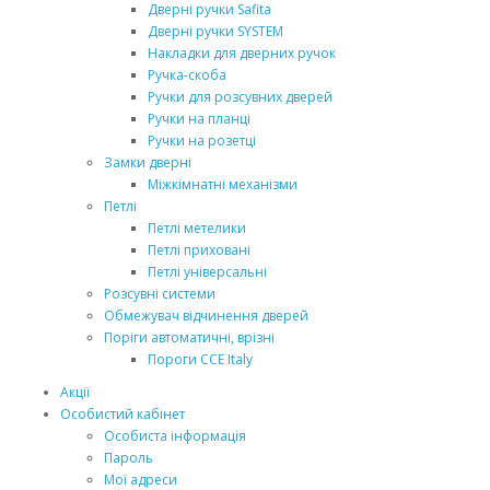
Дверні ручки Safita
Дверні ручки SYSTEM
Накладки для дверних ручок
Ручка-скоба
Ручки для розсувних дверей
Ручки на планці
Ручки на розетці
Замки дверні
Міжкімнатні механізми
Петлі
Петлі метелики
Петлі приховані
Петлі універсальні
Розсувні системи
Обмежувач відчинення дверей
Поріги автоматичні, врізні
Пороги CCE Italy
Акції
Особистий кабінет
Особиста інформація
Пароль
Мої адреси