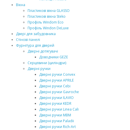
Вікна
Пластикові вікна GLASSO
Пластикові вікна Steko
Профіль Windom Ecо
Профіль Windon DeLuxe
Двері для забудовника
Стінові панелі
Фурнітура для дверей
Дверні дотягувачі
Доводчики GEZE
Серцевини (циліндри)
Дверні ручки
Дверні ручки Convex
Дверні ручки APRILE
Дверні ручки Cebi
Дверні ручки Gavroche
Дверні ручки ILAVIO
Дверні ручки KEDR
Дверні ручки Linea Cali
Дверні ручки MВM
Дверні ручки Paladii
Дверні ручки Rich-Art