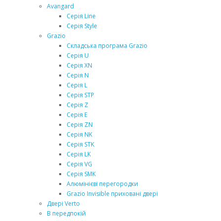
Avangard
Серія Line
Серія Style
Grazio
Складська програма Grazio
Серія U
Серія XN
Серія N
Серія L
Серія STP
Серія Z
Серія Е
Серія ZN
Серія NK
Серія STK
Серія LK
Серія VG
Серія SMK
Алюмінієві перегородки
Grazio Invisible приховані двері
Двері Verto
В передпокій