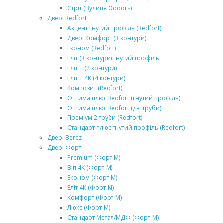
Стріт (Вулиця Qdoors)
Двері Redfort
Акцент гнутий профіль (Redfort)
Двері Комфорт (3 контури)
Економ (Redfort)
Еліт (3 контури) гнутий профіль
Еліт + (2 контури)
Еліт + 4К (4 контури)
Композит (Redfort)
Оптима плюс Redfort (гнутий профіль)
Оптима плюс Redfort (дві труби)
Преміум 2 труби (Redfort)
Стандарт плюс гнутий профіль (Redfort)
Двері Berez
Двері Форт
Premium (Форт-М)
Віп 4К (Форт-М)
Економ (Форт-М)
Еліт 4К (Форт-М)
Комфорт (Форт-М)
Люкс (Форт-М)
Стандарт Метал/МДФ (Форт-М)