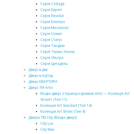
Серія Cottage
Серія Expert
Серія Revolut
Серія Електро
Серія Мегаполіс
Серія Олімп
Серія Статус
Серія Тандем
Серія Термо House
Серія Ультра
Серія Цитадель
Двері в дім
Двері в під'їзд
Двері КВАРТИРА
Двері ТМ Artiz
Вхідні двері з терморозривом Artiz — Колекція Art
Street+ (Тип 11)
Колекція Art Standart (Тип 14)
Колекція Art Street (Тип 4)
Двери ТМ City (Вхідні двері)
City Lux
City Max