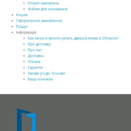
Історія замовлень
Файли для скачування
Кошик
Оформлення замовлення
Пошук
Інформація
Как легко и просто купить двери в Киеве и Области?
Про доставку
Про нас
Доставка
Оплата
Гарантія
Умови угоди. Основи
Наші контакти