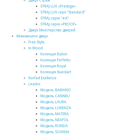
Двері Страж
STRAJ LUX «Prestige»
STRAJ LUX серії "Standard"
STRAJ серія "4-К"
STRAJ серія «PROOF»
Двері Міністерство дверей
Міжкімнатні двері
Free Style
In Wood
Колекція Etalon
Колекція Perfetto
Колекція Royal
Колекція Standart
Korfad Exellence
Leador
Модель BARIANO
Модель CANNELI
Модель LAURA
Модель LORENZA
Модель MATERA
Модель NEAPOL
Модель RONDA
Модель SOVANA