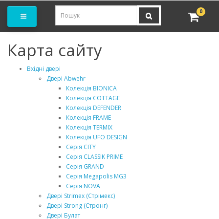
амовити замір
0
Карта сайту
Вхідні двері
Двері Abwehr
Колекція BIONICA
Колекція COTTAGE
Колекція DEFENDER
Колекція FRAME
Колекція TERMIX
Колекція UFO DESIGN
Серія CITY
Серія CLASSIK PRIME
Серія GRAND
Серія Megapolis MG3
Серія NOVA
Двері Strimex (Стрімекс)
Двері Strong (Стронг)
Двері Булат