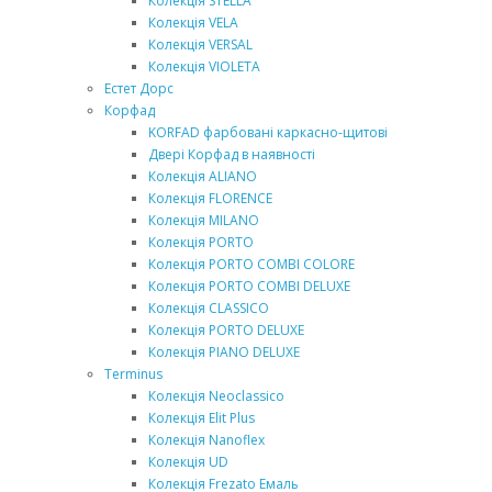
Колекція STELLA
Колекція VELA
Колекція VERSAL
Колекція VIOLETA
Естет Дорс
Корфад
KORFAD фарбовані каркасно-щитові
Двері Корфад в наявності
Колекція ALIANO
Колекція FLORENCE
Колекція MILANO
Колекція PORTO
Колекція PORTO COMBI COLORE
Колекція PORTO COMBI DELUXE
Колекція CLASSICO
Колекція PORTO DELUXE
Колекція PIANO DELUXE
Terminus
Колекція Neoclassico
Колекція Elit Plus
Колекція Nanoflex
Колекція UD
Колекція Frezato Емаль