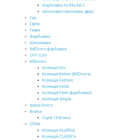
Фарбовані по RAL/NCS
Шпоновані приховані двері
Сірі
Світлі
Темні
Фарбовані
Шпоновані
StilDoors фарбовані
CITY (Сіті)
MSDoors
Колекція Eco
Колекція Ember (MSDoors)
Колекція Fashion
Колекція Holst
Колекція Paint (фарбовані)
Колекція Simple
Status Doors
Brama
Серія 16 Brama
STDM
Колекція ALLERGA
Колекція CLASSICA