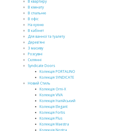
В квартиру
В кімнату
В спальню
В офіс
На кухню
В кабінет
Для ванної та туалету
Дерев'яні
З масиву
Розсувні
Склянні
Syndicate Doors
Колекція PORTALINO
Колекція SYNDICATE
Новий Стиль
Колекція Orni-X
Колекція VIVA
Колекція Італійський
Колекція Elegant
Колекція Fortis
Колекція Plus
Колекція Мaestrа
Колекція Nostra