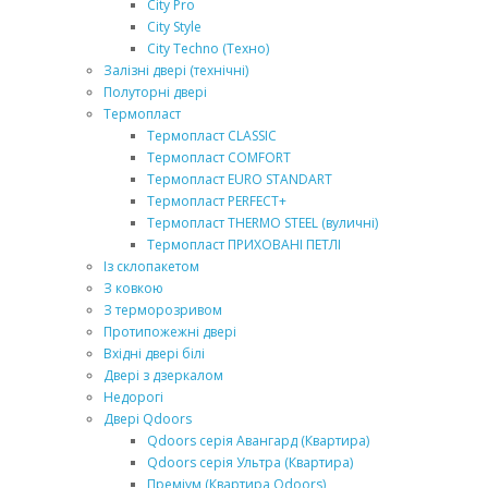
City Pro
City Style
City Techno (Техно)
Залізні двері (технічні)
Полуторні двері
Термопласт
Термопласт CLASSIC
Термопласт COMFORT
Термопласт EURO STANDART
Термопласт PERFECT+
Термопласт THERMO STEEL (вуличні)
Термопласт ПРИХОВАНІ ПЕТЛІ
Із склопакетом
З ковкою
З терморозривом
Протипожежні двері
Вхідні двері білі
Двері з дзеркалом
Недорогі
Двері Qdoors
Qdoors серія Авангард (Квартира)
Qdoors серія Ультра (Квартира)
Преміум (Квартира Qdoors)