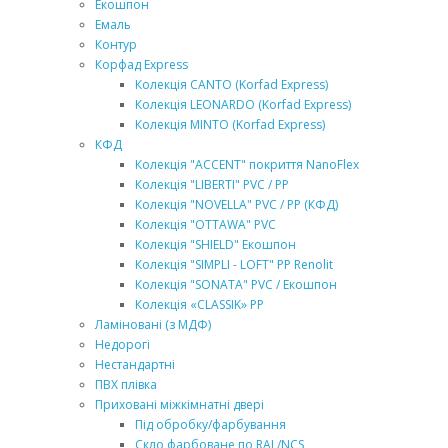
Екошпон
Емаль
Контур
Корфад Express
Колекція CANTO (Korfad Express)
Колекція LEONARDO (Korfad Express)
Колекція MINTO (Korfad Express)
КФД
Колекція "ACCENT" покриття NanoFlex
Колекція "LIBERTI" PVC / PP
Колекція "NOVELLA" PVC / PP (КФД)
Колекція "OTTAWA" PVC
Колекція "SHIELD" Екошпон
Колекція "SIMPLI - LOFT" РР Renolit
Колекція "SONATA" PVC / Екошпон
Колекція «CLASSIK» РР
Ламіновані (з МДФ)
Недорогі
Нестандартні
ПВХ плівка
Приховані міжкімнатні двері
Під обробку/фарбування
Скло фарбоване по RAL/NCS