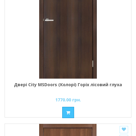
Двері City MSDoors (Колорі) Горіх лісовий глуха
1770.00 грн.