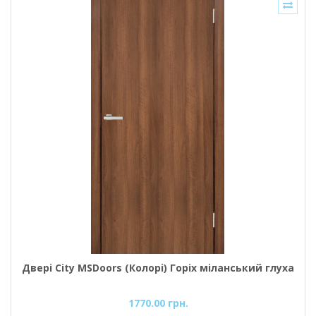
Двері City MSDoors (Колорі) Горіх міланський глуха
1770.00 грн.