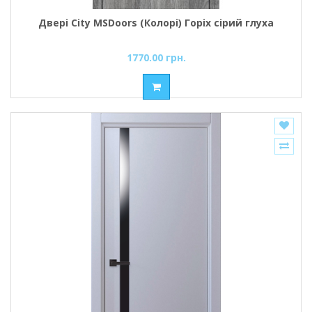
Двері City MSDoors (Колорі) Горіх сірий глуха
1770.00 грн.