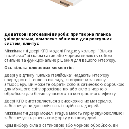
Додаткові погонажні вироби: притворна планка
універсальна, комплект обшивки для розсувних
систем, плінтус
Міжкімнатні двері KFD моделі Prague у кольорі "Вільха
Італійська" зі склом сатин або чорним являють собою
стильне та функціональне рішення для вашого інтер'єру.
Ось кілька ключових моментів:
Двері у відтінку "Вільха Італійська" надають інтер'єру
природного і теплого вигляду, створюючи затишну
атмосферу. Ви можете обрати скло із сатиновою обробкою
для м'якшого світлорозсіювання або скло з чорною
обробкою для більш сучасного та контрастного ефекту.
Двері KFD виготовляється з високоякісних матеріалів,
забезпечуючи довговічність і надійність дверей.
Міжкімнатні двері моделі Prague мають гарну звукоізоляцію і
забезпечують рівень комфорту у вашому домі.
Крім вибору скла з сатиновою або чорною обробкою, ви