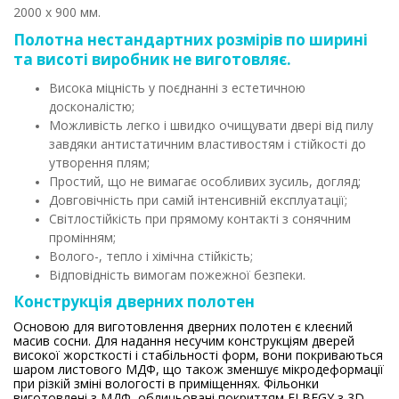
2000 х 900 мм.
Полотна нестандартних розмірів по ширині
та висоті виробник не виготовляє.
Висока міцність у поєднанні з естетичною
досконалістю;
Можливість легко і швидко очищувати двері від пилу
завдяки антистатичним властивостям і стійкості до
утворення плям;
Простий, що не вимагає особливих зусиль, догляд;
Довговічність при самій інтенсивній експлуатації;
Світлостійкість при прямому контакті з сонячним
промінням;
Волого-, тепло і хімічна стійкість;
Відповідність вимогам пожежної безпеки.
Конструкція дверних полотен
Основою для виготовлення дверних полотен є клеєний
масив сосни. Для надання несучим конструкціям дверей
високої жорсткості і стабільності форм, вони покриваються
шаром листового МДФ, що також зменшує мікродеформації
при різкій зміні вологості в приміщеннях. Фільонки
виготовлені з МДФ, облицьовані покриттям ELBEGY з 3D-