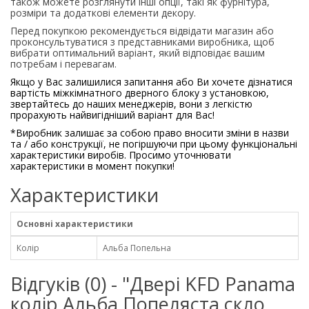
також можете розглянути інші опції, такі як фурнітура,
розміри та додаткові елементи декору.
Перед покупкою рекомендується відвідати магазин або
проконсультуватися з представниками виробника, щоб
вибрати оптимальний варіант, який відповідає вашим
потребам і перевагам.
Якщо у Вас залишилися запитання або Ви хочете дізнатися
вартість міжкімнатного дверного блоку з установкою,
звертайтесь до наших менеджерів, вони з легкістю
прорахують найвигідніший варіант для Вас!
*
Виробник залишає за собою право вносити зміни в назви
та / або конструкції, не погіршуючи при цьому функціональні
характеристики виробів. Просимо уточнювати
характеристики в момент покупки!
Характеристики
Основні характеристики
Колір
Альба Попельна
Відгуків (0) - "Двері KFD Panama
колір Альба Попеляста скло