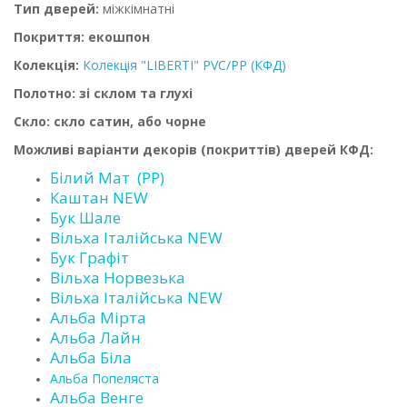
Тип дверей:
міжкімнатні
Покриття: екошпон
Колекція:
Колекція "LIBERTI" PVC/PP (КФД)
Полотно: зі склом та глухі
Скло: скло сатин, або чорне
Можливі варіанти декорів (покриттів) дверей КФД:
Білий Мат (PP)
Каштан NEW
Бук Шале
Вільха Італійська NEW
Бук Графіт
Вільха Норвезька
Вільха Італійська NEW
Альба Мірта
Альба Лайн
Альба Біла
Альба Попеляста
Альба Венге