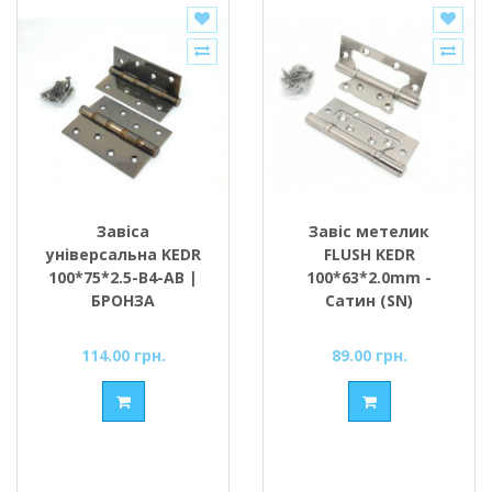
Завіса
Завіс метелик
універсальна KEDR
FLUSH KEDR
100*75*2.5-В4-AB |
100*63*2.0mm -
БРОНЗА
Сатин (SN)
(вузький)
114.00 грн.
89.00 грн.