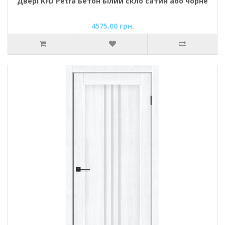
Двері KFD Petra Бетон Білий скло сатин або чорне
4575.00 грн.