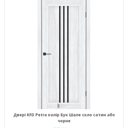
Двері KFD Petra колір Бук Шале скло сатин або
чорне