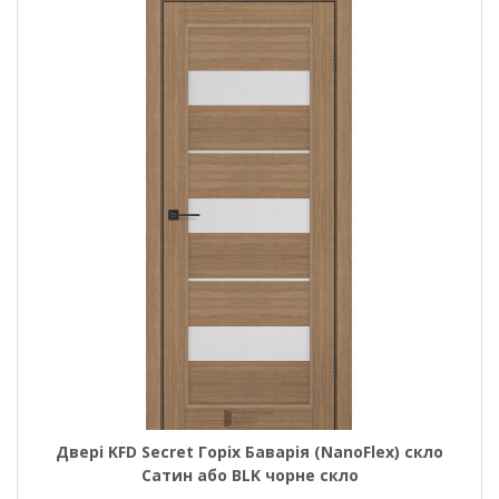
Двері KFD Secret Горіх Баварія (NanoFlex) скло
Сатин або BLK чорне скло