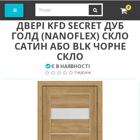
амовити замір
0
ДВЕРІ KFD SECRET ДУБ
ГОЛД (NANOFLEX) СКЛО
САТИН АБО BLK ЧОРНЕ
СКЛО
Є В НАЯВНОСТІ
:
0 відгуків