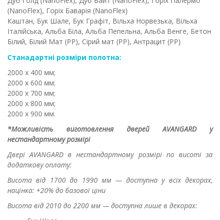
Дуб Голд (NanoFlex), Дуб Вайт (NanoFlex), Горіх Палермо
(NanoFlex), Горіх Баварія (NanoFlex)
Каштан, Бук Шале, Бук Графіт, Вільха Норвезька, Вільха
Італійська, Альба Біла, Альба Пепельна, Альба Венге, Бетон
Білий, Білий Мат (PP), Сірий мат (РР), Антрацит (PP)
Станадартні розміри полотна:
2000 х 400 мм;
2000 х 600 мм;
2000 х 700 мм;
2000 х 800 мм;
2000 х 900 мм.
*Можливість виготовлення дверей AVANGARD у
нестандартному розмірі
Двері AVANGARD в нестандартному розмірі по висоті за
додаткову оплату:
Висота від 1700 до 1990 мм — доступна у всіх декорах,
націнка: +20% до базової ціни
Висота від 2010 до 2200 мм — доступна лише в декорах: