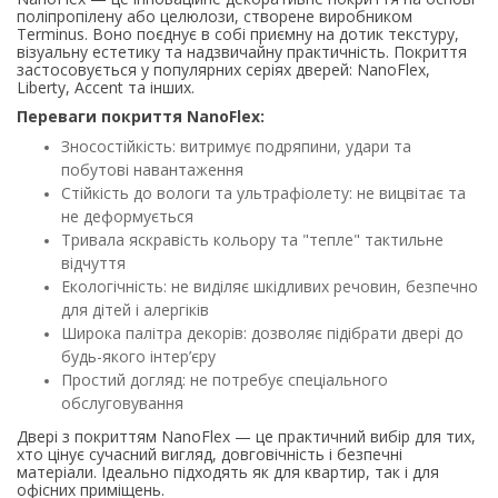
поліпропілену або целюлози, створене виробником
Terminus. Воно поєднує в собі приємну на дотик текстуру,
візуальну естетику та надзвичайну практичність. Покриття
застосовується у популярних серіях дверей: NanoFlex,
Liberty, Accent та інших.
Переваги покриття NanoFlex:
Зносостійкість: витримує подряпини, удари та
побутові навантаження
Стійкість до вологи та ультрафіолету: не вицвітає та
не деформується
Тривала яскравість кольору та "тепле" тактильне
відчуття
Екологічність: не виділяє шкідливих речовин, безпечно
для дітей і алергіків
Широка палітра декорів: дозволяє підібрати двері до
будь-якого інтер’єру
Простий догляд: не потребує спеціального
обслуговування
Двері з покриттям NanoFlex — це практичний вибір для тих,
хто цінує сучасний вигляд, довговічність і безпечні
матеріали. Ідеально підходять як для квартир, так і для
офісних приміщень.