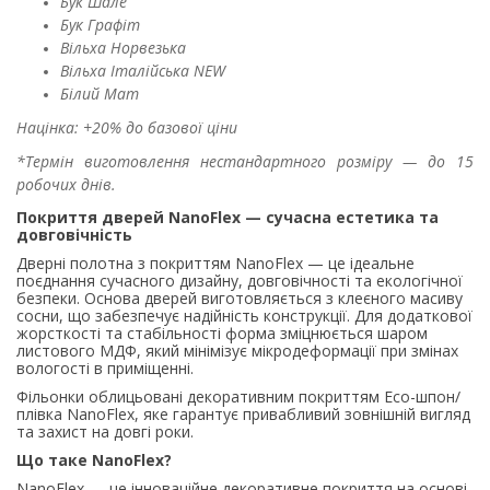
Бук Шале
Бук Графіт
Вільха Норвезька
Вільха Італійська NEW
Білий Мат
Націнка: +20% до базової ціни
*Термін виготовлення нестандартного розміру — до 15
робочих днів.
Покриття дверей NanoFlex — сучасна естетика та
довговічність
Дверні полотна з покриттям NanoFlex — це ідеальне
поєднання сучасного дизайну, довговічності та екологічної
безпеки. Основа дверей виготовляється з клеєного масиву
сосни, що забезпечує надійність конструкції. Для додаткової
жорсткості та стабільності форма зміцнюється шаром
листового МДФ, який мінімізує мікродеформації при змінах
вологості в приміщенні.
Фільонки облицьовані декоративним покриттям Eco-шпон/
плівка NanoFlex, яке гарантує привабливий зовнішній вигляд
та захист на довгі роки.
Що таке NanoFlex?
NanoFlex — це інноваційне декоративне покриття на основі