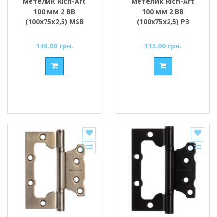
метелик Rich-Art
метелик Rich-Art
100 мм 2 ВВ
100 мм 2 ВВ
(100х75х2,5) MSB
(100х75х2,5) РВ
графіт
золото поліроване
140.00 грн.
115.00 грн.