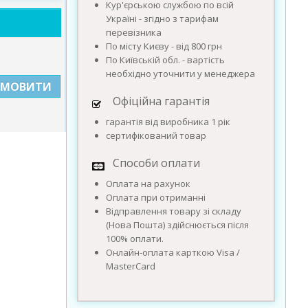
Кур'єрською службою по всій
Україні - згідно з тарифам
перевізника
По місту Києву - від 800 грн
По Київській обл. - вартість
необхідно уточнити у менеджера
АМОВИТИ
Офіційна гарантія
гарантія від виробника 1 рік
сертифікований товар
Способи оплати
Оплата на рахунок
Оплата при отриманні
Відправлення товару зі складу
(Нова Пошта) здійснюється після
100% оплати.
Онлайн-оплата карткою Visa /
MasterCard