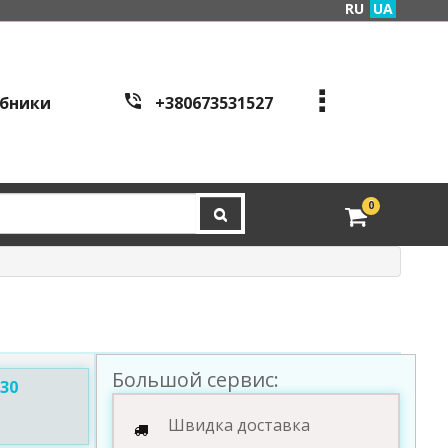
RU
UA
бники
+380673531527
+380973995086
+380443441200
edveri.kyiv@gmail.com
0
Режим работы c
all cen
tre:
м. Київ, вул. Куренівсь
ка 2Б (вхід зі сторони в
ул. Скляренко)
пн-пт з 9:00 до 19:00 | с
б з 10:00 до 16:00
Большой сервис:
30
Швидка доставка