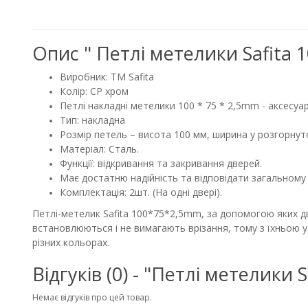
Опис " Петлі метелики Safita
Виробник: ТМ Safita
Колір: CP хром
Петлі накладні метелики 100 * 75 * 2,5mm - аксесуа
Тип: накладна
Розмір петель – висота 100 мм, ширина у розгорнут
Матеріал: Сталь.
Функції: відкривання та закривання дверей.
Має достатню надійність та відповідати загальному 
Комплектація: 2шт. (На одні двері).
Петлі-метелик Safita 100*75*2,5mm, за допомогою яких дв
встановлюються і не вимагають врізання, тому з їхньою у
різних кольорах.
Відгуків (0) - "Петлі метелики
Немає відгуків про цей товар.