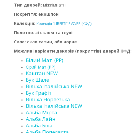
Тип дверей:
міжкімнатні
Покриття: екошпон
Колекція:
Колекція "LIBERTI" PVC/PP (КФД)
Полотно: зі склом та глухі
Скло: скло сатин, або чорне
Можливі варіанти декорів (покриттів) дверей КФД:
Білий Мат (PP)
Сірий Мат (PP)
Каштан NEW
Бук Шале
Вільха Італійська NEW
Бук Графіт
Вільха Норвезька
Вільха Італійська NEW
Альба Мірта
Альба Лайн
Альба Біла
Альба Попеляста