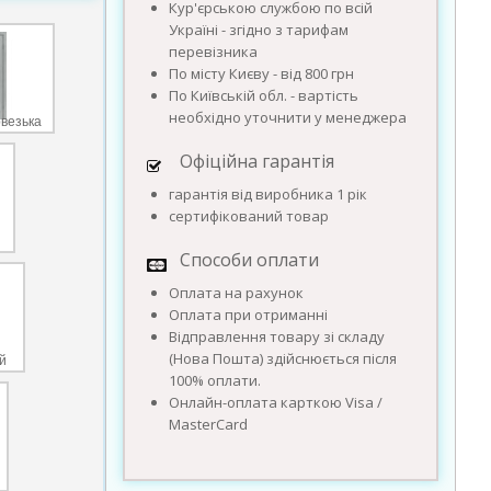
Кур'єрською службою по всій
Україні - згідно з тарифам
перевізника
По місту Києву - від 800 грн
По Київській обл. - вартість
необхідно уточнити у менеджера
рвезька
Офіційна гарантія
гарантія від виробника 1 рік
сертифікований товар
Способи оплати
Оплата на рахунок
Оплата при отриманні
Відправлення товару зі складу
(Нова Пошта) здійснюється після
й
100% оплати.
Онлайн-оплата карткою Visa /
MasterCard