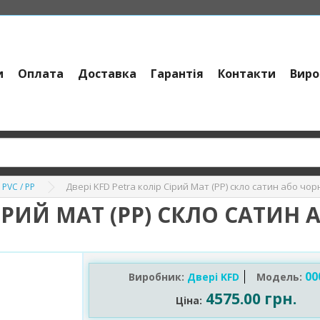
и
Оплата
Доставка
Гарантія
Контакти
Виро
Двері KFD Petra колір Сірий Мат (PP) скло сатин або чор
 PVC / PP
СІРИЙ МАТ (PP) СКЛО САТИН 
00
Виробник:
Двері KFD
Модель:
4575.00 грн.
Ціна: