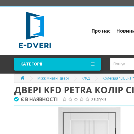
Про нас
Новин
КАТЕГОРІЇ
Міжкімнатні двері
КФД
Колекція "LIBERTI"
ДВЕРІ KFD PETRA КОЛІР 
Є В НАЯВНОСТІ
0 відгуків
: