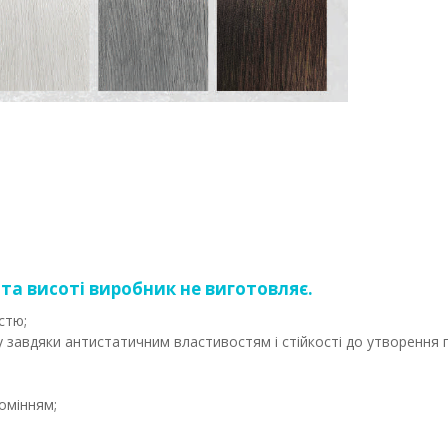
та висоті виробник не виготовляє.
стю;
у завдяки антистатичним властивостям і стійкості до утворення 
омінням;