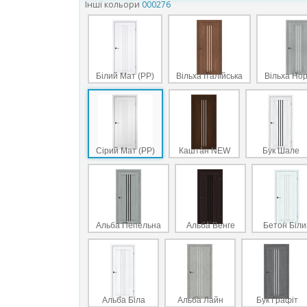
Інші кольори
000276
Білий Мат (PP)
Вільха Італійська
Вільха Но
Сірий Мат (PP)
Каштан NEW
Бук Шале
Альба Пепельна
Альба Венге
Бетон Біли
Альба Біла
Альба Лайн
Бук Графіт