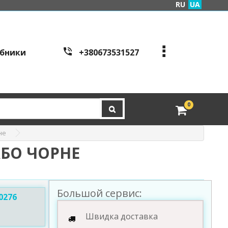
RU
UA
бники
+380673531527
+380973995086
+380443441200
edveri.kyiv@gmail.com
0
Режим работы c
all cen
tre:
не
м. Київ, вул. Куренівсь
ка 2Б (вхід зі сторони в
АБО ЧОРНЕ
ул. Скляренко)
пн-пт з 9:00 до 19:00 | с
б з 10:00 до 16:00
Большой сервис:
0276
Швидка доставка