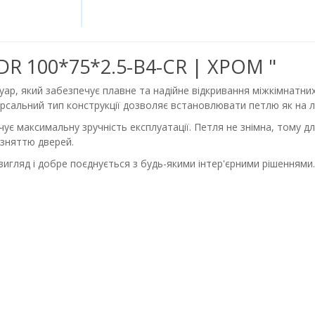
EDR 100*75*2.5-В4-CR | ХРОМ "
уар, який забезпечує плавне та надійне відкривання міжкімнатних
рсальний тип конструкції дозволяє встановлювати петлю як на ліві
ечує максимальну зручність експлуатації. Петля не знімна, тому д
 зняттю дверей.
игляд і добре поєднується з будь-якими інтер'єрними рішеннями.