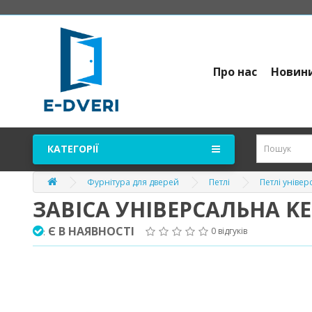
Про нас
Новин
КАТЕГОРІЇ
Фурнітура для дверей
Петлі
Петлі універ
ЗАВІСА УНІВЕРСАЛЬНА KED
Є В НАЯВНОСТІ
0 відгуків
: