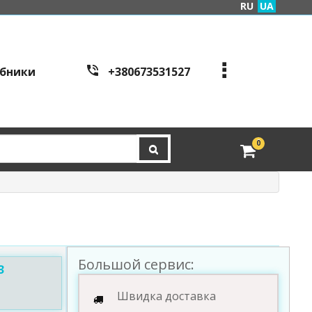
RU
UA
бники
+380673531527
+380973995086
+380443441200
edveri.kyiv@gmail.com
0
Режим работы c
all cen
tre:
м. Київ, вул. Куренівсь
ка 2Б (вхід зі сторони в
ул. Скляренко)
пн-пт з 9:00 до 19:00 | с
б з 10:00 до 16:00
Большой сервис:
3
Швидка доставка