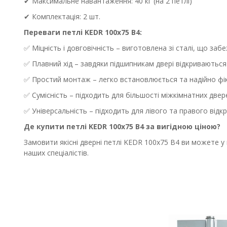
✔ Максимальне навантаження: 40 кг (на 2 петлі)
✔ Комплектація: 2 шт.
Переваги петлі KEDR 100x75 B4:
✅ Міцність і довговічність – виготовлена зі сталі, що заб
✅ Плавний хід – завдяки підшипникам двері відкриваються
✅ Простий монтаж – легко встановлюється та надійно фік
✅ Сумісність – підходить для більшості міжкімнатних двер
✅ Універсальність – підходить для лівого та правого відк
Де купити петлі KEDR 100x75 B4 за вигідною ціною?
Замовити якісні дверні петлі KEDR 100x75 B4 ви можете у 
наших спеціалістів.