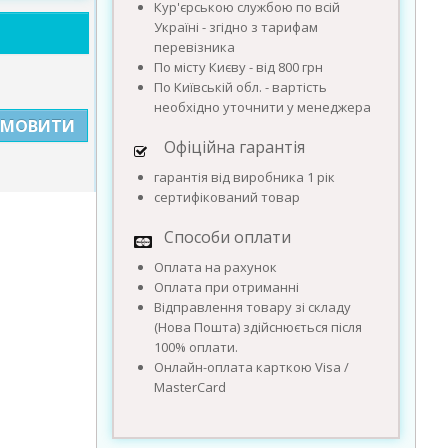
Кур'єрською службою по всій
Україні - згідно з тарифам
перевізника
По місту Києву - від 800 грн
По Київській обл. - вартість
необхідно уточнити у менеджера
АМОВИТИ
Офіційна гарантія
гарантія від виробника 1 рік
сертифікований товар
Способи оплати
Оплата на рахунок
Оплата при отриманні
Відправлення товару зі складу
(Нова Пошта) здійснюється після
100% оплати.
Онлайн-оплата карткою Visa /
MasterCard