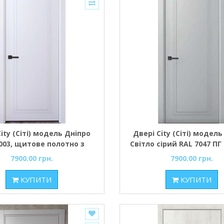
ity (Сіті) модель Дніпро
Двері City (Сіті) модел
003, щитове полотно з
Світло сірий RAL 7047 П
фрезеруванням
полотно з фрезерув
7900.00 грн.
7900.00 грн.
КУПИТИ
КУПИТИ