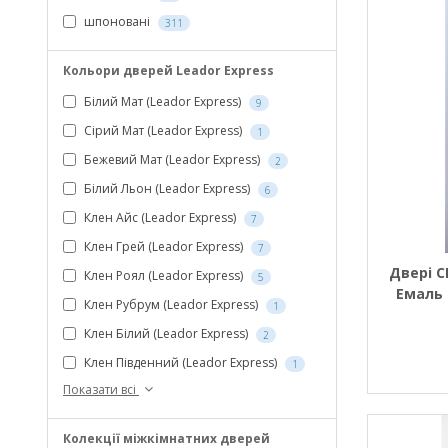
шпоновані
311
Кольори дверей Leador Express
Білий Мат (Leador Express)
9
Сірий Мат (Leador Express)
1
Бежевий Мат (Leador Express)
2
Білий Льон (Leador Express)
6
Клен Айс (Leador Express)
7
Клен Грей (Leador Express)
7
Двері 
Клен Роял (Leador Express)
5
Емаль 
Клен Рубрум (Leador Express)
1
Клен Білий (Leador Express)
2
Клен Південний (Leador Express)
1
Показати всі
Колекції міжкімнатних дверей