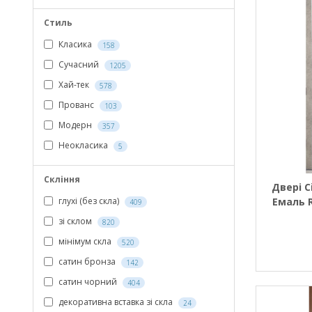
Стиль
Класика
158
Сучасний
1205
Хай-тек
578
Прованс
103
Модерн
357
Неокласика
5
Скління
Двері C
Емаль 
глухі (без скла)
409
поло
зі склом
820
мінімум скла
520
cатин бронза
142
cатин чорний
404
декоративна вставка зі скла
24