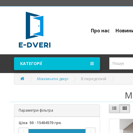
Про нас
Новин
КАТЕГОРІЇ
В передпокій
Міжкімнатні двері
М
Параметри фільтра
Ціна
50
-
15404570
грн.