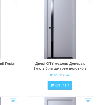
і) Горіх
Двері CITY модель Донецьк
Емаль біла щитове полотно з
вертикальною вставкою з
8100.00 грн.
чорного скла
КУПИТИ