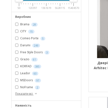
50
120397
1361619
5628115
15404570
Виробник
Brama
28
CITY
15
Comeo Porte
5
Darumi
249
Free Style Doors
3
Grazio
61
Двері
KORFAD
385
Arhitec 
+ 
Leador
60
фар
MSDoors
97
NoFrame
2
Показати всі
Наявність