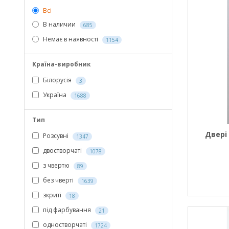
Всі
В наличии
685
Немає в наявності
1154
Країна-виробник
Білорусія
3
Україна
1688
Тип
Двері
Розсувні
1347
двостворчаті
1078
з чвертю
89
без чверті
1639
зкриті
18
під фарбування
21
одностворчаті
1724