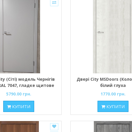
ity (Сіті) модель Чернігів
Двері City MSDoors (Колор
RAL 7047, гладке щитове
білий глуха
тно без фрезерування
5790.00 грн.
1770.00 грн.
КУПИТИ
КУПИТИ