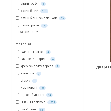
сірий графіт
1
сатин білий
639
сатин білий з малюнком
29
сатин графіт
16
Показати всі
Матеріал
NanoFlex плівка
4
глянцеве покриття
4
двері з масиву дерева
Двері C
1
екошпон
7
зі скла
1
ламіновані
50
під фарбування
14
ПВХ / ПП плівкою
1352
фарбовані
55