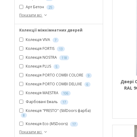
Арт Бетон
25
Показати всі
Колекції міжкімнатних дверей
Колекція VIVA
7
Колекція FORTIS
13
Колекція NOSTRA
118
Колекція PLUS
5
Колекція PORTO COMBI COLORE
9
Двері C
Колекція PORTO COMBI DELUXE
6
RAL 9
Колекція МAESTRA
106
Фарбовані Емаль
17
Колекція "PRESTO" (StilDoors фарба)
8
Колекція Eco (MSDoors)
17
Показати всі