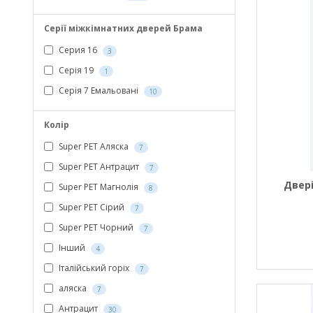
Серії міжкімнатних дверей Брама
Серия 16
3
Серія 19
1
Серія 7 Емальовані
10
Колір
Super PET Аляска
7
Super PET Антрацит
7
Двері
Super PET Магнолія
8
Super PET Сірий
7
Super PET Чорний
7
Інший
4
Італійський горіх
7
аляска
7
Антрацит
30