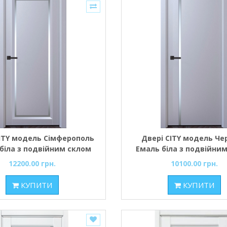
CITY модель Сімферополь
Двері CITY модель Че
біла з подвійним склом
Емаль біла з подвійни
сатин
сатин
12200.00 грн.
10100.00 грн.
КУПИТИ
КУПИТИ