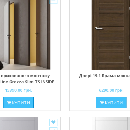
 прихованого монтажу
Двері 19.1 Брама мокка
Line Grezza Slim TS INSIDE
торец AL чорний під
15390.00 грн.
6290.00 грн.
бування, Comeo Porte
КУПИТИ
КУПИТИ