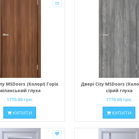
ity MSDoors (Колорі) Горіх
Двері City MSDoors (Колор
міланський глуха
сірий глуха
1770.00 грн.
1770.00 грн.
КУПИТИ
КУПИТИ