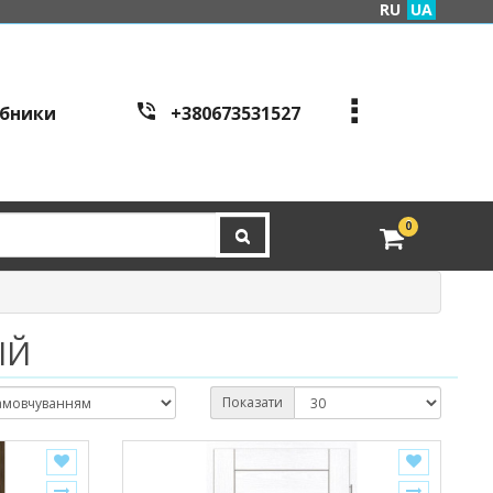
RU
UA
бники
+380673531527
+380973995086
+380443441200
edveri.kyiv@gmail.com
0
Режим работы c
all cen
tre:
м. Київ, вул. Куренівсь
ка 2Б (вхід зі сторони в
ул. Скляренко)
ІЙ
пн-пт з 9:00 до 19:00 | с
б з 10:00 до 16:00
Показати