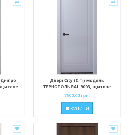
ь Дніпро
Двері City (Сіті) модель
Г щитове
ТЕРНОПОЛЬ RAL 9003, щитове
анням
полотно з фрезеруванням
7500.00 грн.
КУПИТИ