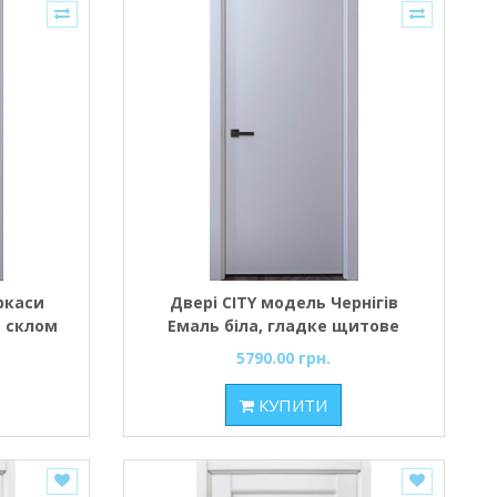
ркаси
Двері CITY модель Чернігів
м склом
Емаль біла, гладке щитове
полотно без фрезерування
5790.00 грн.
КУПИТИ