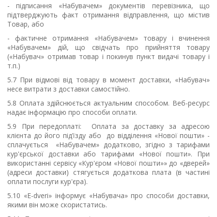
- підписання «Набувачем» документів перевізника, що
підтверджують факт отримання відправлення, що містив
Товар, або
- фактичне отримання «Набувачем» товару і вчинення
«Набувачем» дій, що свідчать про прийняття товару
(«Набувач» отримав товар і покинув пункт видачі товару і
т.п.)
5.7 При відмові від товару в момент доставки, «Набувач»
несе витрати з доставки самостійно.
5.8 Оплата здійснюється актуальним способом. Веб-ресурс
надає інформацію про способи оплати.
5.9 При передоплаті: Оплата за доставку за адресою
клієнта до його під
’їзду або
до відділення «Нової пошти» -
сплачується «Набувачем» додатково, згідно з тарифами
кур'єрської доставки або тарифами «Нової пошти». При
використанні сервісу «Кур'єром «Нової пошти»» до «дверей»
(адреси доставки) стягується додаткова плата (в частині
оплати послуги кур'єра).
5.10
«
E
-
dveri
»
інформує «Набувача» про способи доставки,
якими він може скористатись.