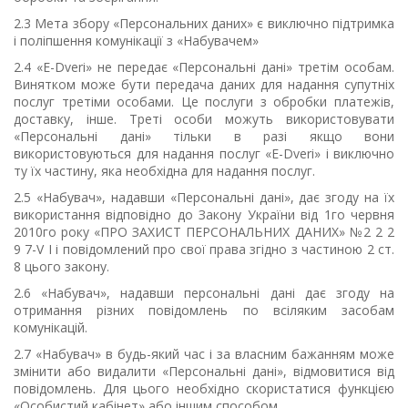
2.3 Мета збору «Персональних даних» є виключно підтримка
і поліпшення комунікації з «Набувачем»
2.4 «
E
-
Dveri
»
не передає «Персональні дані» третім особам.
Винятком може бути передача даних для надання супутніх
послуг третіми особами. Це послуги з обробки платежів,
доставку, інше. Треті особи можуть використовувати
«Персональні дані» тільки в разі якщо вони
використовуються для надання послуг «
E
-
Dveri
» і виключно
ту їх частину, яка необхідна для надання послуг.
2.5 «Набувач», надавши «П
ерсональні
дані
», дає згоду на їх
використання відповідно до Закону України від 1го червня
2010го року «ПРО ЗАХИСТ ПЕРСОНАЛЬНИХ ДАНИХ» №2 2 2
9 7-V I і повідомлений про свої права згідно з частиною
2 ст.
8 цього закону.
2.6 «Набувач», надавши персональні дані дає згоду на
отримання різних повідомлень по всіляким засобам
комунікацій.
2.7 «Набувач» в будь-який час і за власним бажанням може
змінити або видалити «Персональні дані», відмовитися від
повідомлень. Для цього необхідно скористатися функцією
«Особистий кабінет» або іншим способом.