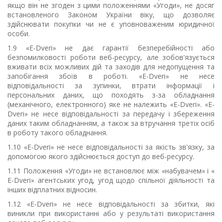
якщо він не згоден з цими положеннями «Угоди», не досяг
встановленого Законом України віку, що дозволяє
здійснювати покупки чи не є уповноваженим юридичної
особи.
1.9 «E-Dveri» не дає гарантії безперебійності або
безпомилковості роботи веб-ресурсу, але зобов'язується
вживати всіх можливих дій та заходів для недопущення та
запобігання збоїв в роботі.
«
E
-
Dveri
» не несе
відповідальності за зупинки, втрати інформації і
персональних даних, що походять з-за обладнання
(механічного, електронного) яке не належить «
E
-
Dveri
». «
E
-
Dveri
» не несе відповідальності за передачу і збереження
даних таким обладнанням, а також за втручання третіх осіб
в роботу такого обладнання.
1.10 «
E
-
Dveri
» не несе відповідальності за якість зв'язку, за
допомогою якого здійснюється доступ до веб-ресурсу.
1.11 Положення «У
годи
» не встановлює між «набувачем» і «
E-Dveri» агентських угод, угод щодо спільної діяльності та
інших відплатних відносин.
1.12 «
E
-
Dveri
» не несе відповідальності за збитки, які
виникли при використанні або у результаті використання