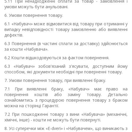
5.11 При ненадходженні оплати за товар - замовлення і
умови можуть бути анульовані.
6. Умови повернення товару.
6.1 «Набувач» може відмовитися від
товару
при отриманні
у
випадку невідповідності товару замовленню або виявленні
дефектів
.
6.3 Повернення (в частині сплати за доставку) здійснюється
за кошти «Набувача».
6.2 Кошти відшкодовуються за фактом повернення.
6.3 «Набувач» зобов'язаний з'ясувати, доступним йому
способом, які документи необхідні при поверненні товару.
7. Умови повернення товару, при виявленні
браку
.
7.1 При виявленні браку, «Набувач» має право на
повернення коштів або заміну товару.
Детально
ознайомитись з процедурою повернення товару з браком
можна на сторінці Гарантії.
7.2 При пошкодженні товару з вини «Набувача» (механічні,
хімічні, інше) - кошти не можуть бути повернуті.
8. Усі суперечки між
«
E
-
dveri
»
і «Набувачем», що виникають з