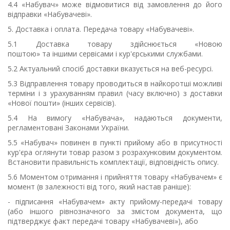
4.4 «Набувач» може відмовитися від замовлення до його
відправки «Набувачеві».
5. Доставка і оплата. Передача товару «Набувачеві».
5.1 Доставка
товару
здійснюється «Новою
поштою»
та
іншими сервісами і кур'єрськими службами.
5.2 Актуальний спосіб доставки вказується на веб-ресурсі.
5.3 Відправлення товару проводиться в найкоротші можливі
терміни і з урахуванням правил (часу включно) з доставки
«Нов
ої
пошти» (інших сервісів).
5.4 На вимогу «Набувача», надаються документи,
регламентовані Законами України.
5.5 «Набувач» повинен в пункті прийому або в присутності
кур'єра оглянути товар разом з розрахунковим документом.
Встановити правильність комплектації, відповідність опису.
5.6 Моментом отримання і прийняття товару «Набувачем» є
момент (в залежності від того, який настав раніше):
- підписання «Набувачем» акту прийому-передачі товару
(або іншого рівнозначного за змістом документа, що
підтверджує факт передачі товару «Набувачеві»), або