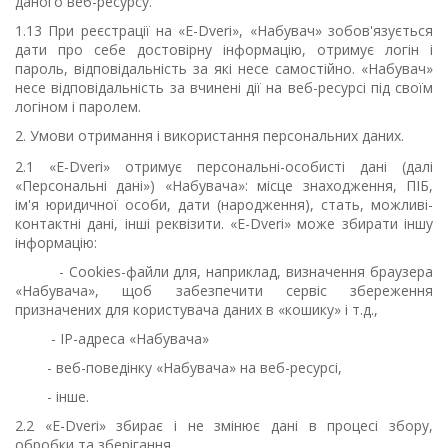
даного веб-ресурсу.
1.13 При реєстрації на «E-Dveri», «
Н
абувач» зобов'язується
дати про себе достовірну інформацію, отримує логін і
пароль, відповідальність за які несе самостійно. «Набувач»
несе відповідальність за вчинені дії на веб-ресурсі під своїм
логіном і паролем.
2. Умови отримання і використання персональних даних.
2.1 «E-Dveri» отримує персональні-особисті дані (далі
«П
ерсональні
дані
») «Набувача»: місце знаходження, ПІБ,
ім'я юридичної особи, дати (народження), стать, можливі-
контактні дані, інші реквізити. «E-Dveri» може збирати іншу
інформацію:
- Cookies-файли для, наприклад, визначення браузера
«
Н
абувача», щоб забезпечити сервіс збереження
призначених для користувача даних в «кошику» і т.д.,
- IP-адреса «Набувача»
- веб-поведінку «Набувача» на веб-ресурсі,
- інше.
2.2 «E-Dveri» збирає і не змінює дані в процесі збору,
обробки та зберігання.