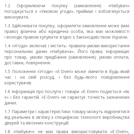
1.2 Оформлюючи покупку (замовлення) «Набувач»
погоджується з «Умовою угоди», приймає і зобов'язується
виконувати.
1.3 Здійснювати покупку, оформляти замовлення може (має
право) фізична або юридична особа, яка має можливості
і
володіє правом купувати згідно з Законодавством України.
1.4 «Угода» включає і містить: правила-умови використання
персональних даних «Набувача», Його права; інформацію
про товар, умови придбання (замовлення); умови оплати,
доставки, повернення.
1.5 Положення «Угоди» «
E
-
Dveri
» може змінити в будь-який
час і на свій розсуд, і без будь-якого повідомлення
користувачів.
1.6 Інформація про послуги і товари «
E
-
Dveri
» подається «як
є» і без гарантій. «
E
-
Dveri
» не гарантує точність зазначених
даних.
1.7 Параметри і характеристики товару можуть відрізнятися
від реальних в зв'язку з специфікою технології виробництва
дверей та віконних конструкцій.
1.8 «Набувач» не має права використовувати «
E
-
Dveri
»,