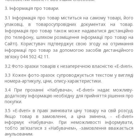
3. Інформація про товари.
3.1 Інформація
про
т
овар міститься на самому
т
оварі, його
упаковці, в товаросупровідних документах на
т
овар.
Інформація про товар також може надаватися дистанційно
(по телефону, шляхом розміщення інформації про товар на
Сайті). Користувач підтверджує свою згоду на отримання
інформації про товар за допомогою засобів дистанційного
зв'язку 0
44
502 42 11
.
3.2 Фото-зразки
товарів
є незаперечною власністю «
E
-
dveri
».
3.3 Кожен фото-зразок супроводжується текстом у вигляді
номера-артикулу, ціни, опису-характеристики.
3.4 При проханні «Набувача», «
E
-
dveri
» надає можливу-
додаткову інформацію необхідну для прийняття рішення про
покупки.
3.5 «E-dveri» в праві змінювати ціну
товару
на свій розсуд.
Якщо
товар
в замовленні, а ціна змінена, - «
E
-
dveri
»
інформує «Набувача».
При неможливості інформувати,
тобто зв'язатися з «Набувачем», -замовлення вважається
анульованим.