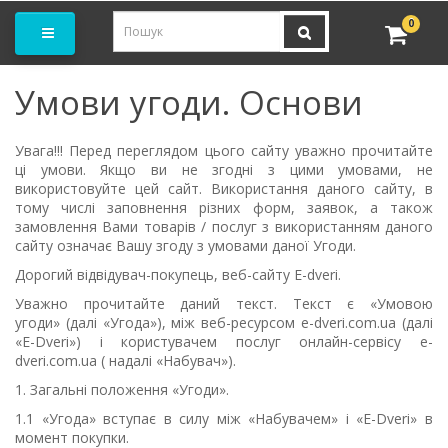
амовити замір
0
Умови угоди. Основи
Увага!!! Перед переглядом цього сайту уважно прочитайте
ці умови. Якщо ви не згодні з цими умовами, не
використовуйте цей сайт. Використання даного сайту, в
тому числі заповнення різних форм, заявок, а також
замовлення Вами товарів / послуг з використанням даного
сайту означає Вашу згоду з умовами дано
ї
Угоди.
Дорогий відвідувач-покупець, веб-сайту E-dveri.
Уважно прочитайте даний текст.
Текст є «Умовою
угоди» (далі «Угода»), між веб-ресурсом e-dveri.com.ua (далі
«E-Dveri») і користувачем послуг онлайн-сервісу e-
dveri.com.ua ( надалі «Набувач»).
1. Загальні положення «Угоди».
1.1 «Угода» вступає в силу між «Набувачем» і «
E-Dveri
» в
момент покупки.