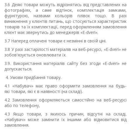
3.6 Дея
кі товари можуть відрізнятись від представлених на
фотографіях, а саме відтінок, комплектація замками,
фурнітурою, назвами кольорів плівок тощо. В разі
виникнення у клієнтів питань, що стосуються характеристик
товарів та їх комплектації, перед оформленням замовлення
клієнт має звернутись до менеджерів
«
E
-
dveri
»
.
3.
7
Наперед оплачені
товари
є незмінні в своїй ціні.
3.8 У разі застарілості матеріалів на веб-ресурсі,
«
E
-
dveri
»
не
зобов'язується оновлювати їх.
3.9. Використання матеріалів сайту без згоди
«
E
-
dveri
»
не
допускається.
4. Умови придбан
ня товару
.
4.1 «Набувач» має право оформити замовлення на будь-
які
товари
, які є в наявності (на складі).
4.2 Замовлення оформляються самостійно на веб-ресурсі
або по телефону,
4.3 Якщо
товари
, з якихось причин, відсутні на складі,
«Набувач» може замінити їх іншими або відмовитися від
замовлення.