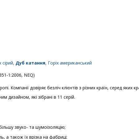
х сірий,
Дуб катання
, Горіх американський
4351-1:2006, NEQ)
пі. Компанії довіряє безліч клієнтів з різних країн, серед яких к
им дизайном, які зібрані в 11 серій.
більшу звуко- та шумоізоляцію;
ь, а також їх врізка на фабриці;