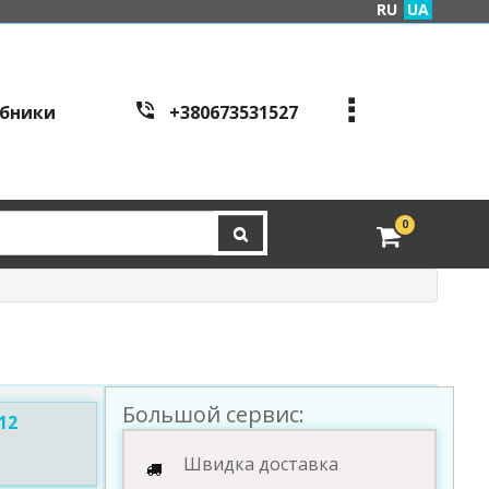
RU
UA
бники
+380673531527
+380973995086
+380443441200
edveri.kyiv@gmail.com
0
Режим работы c
all cen
tre:
м. Київ, вул. Куренівсь
ка 2Б (вхід зі сторони в
ул. Скляренко)
пн-пт з 9:00 до 19:00 | с
б з 10:00 до 16:00
Большой сервис:
12
Швидка доставка