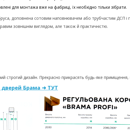
лені для монтажа вже на фабриці, їх необхідно тільки зібрати.
бруса, доповнена сотовим наповнювачем або трубчастим ДСП і п
кравим зовнішнім виглядом, але також й практичністю.
ичний строгий дизайн. Прекрасно прикрасять будь-яке приміщення
 дверей Брама ➜ ТУТ