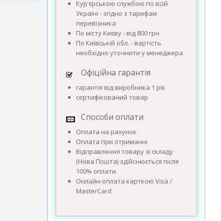
Кур'єрською службою по всій
Україні - згідно з тарифам
перевізника
По місту Києву - від 800 грн
По Київській обл. - вартість
необхідно уточнити у менеджера
Офіційна гарантія
гарантія від виробника 1 рік
сертифікований товар
Способи оплати
Оплата на рахунок
Оплата при отриманні
Відправлення товару зі складу
(Нова Пошта) здійснюється після
100% оплати.
Онлайн-оплата карткою Visa /
MasterCard