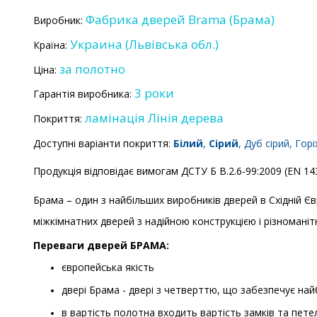
Фабрика дверей Brama (Брама)
Виробник:
Украина (Львівcька обл.)
Країна:
за полотно
Ціна:
3 роки
Гарантія виробника:
ламінація Лінія дерева
Покриття:
Доступні варіанти покриття:
Білий
,
Сірий
, Дуб сірий, Горі
Продукція відповідає вимогам ДСТУ Б В.2.6-99:2009 (EN 1
Брама – один з найбільших виробників дверей в Східній Євро
міжкімнатних дверей з надійною конструкцією і різноманітн
Переваги дверей БРАМА:
європейська якість
двері Брама - двері з четверттю, що забезпечує най
в вартість полотна входить вартість замків та петел