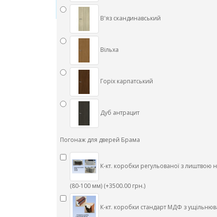
В'яз скандинавський
Вільха
Горіх карпатський
Дуб антрацит
Погонаж для дверей Брама
К-кт. коробки регульованої з лиштвою 
(80-100 мм) (+3500.00 грн.)
К-кт. коробки стандарт МДФ з ущільнюв