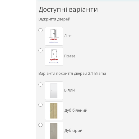
Доступні варіанти
Відкриття дверей
Ліве
Праве
Варіанти покриття дверей 2.1 Brama
Білий
Дуб білений
Дуб сірий