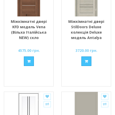
Міжкімнатні двері
Міжкімнатні двері
KFD модель Vena
StilDoors Deluxe
(Вільха Італійська
колекція Deluxe
NEW) скло
модель Antalya
Сатин/BLK чорне
(Дуб альба) з
скло
чорним склом
4575.00 грн.
3720.00 грн.