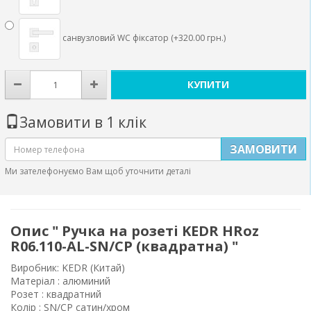
санвузловий WC фіксатор (+320.00 грн.)
КУПИТИ
Замовити в 1 клік
ЗАМОВИТИ
Ми зателефонуємо Вам щоб уточнити деталі
Опис " Ручка на розеті KEDR HRoz
R06.110-AL-SN/CP (квадратна) "
Виробник:
KEDR
(Китай)
Матеріал : алюминий
Розет : квадратний
Колір : SN/CP сатин/хром