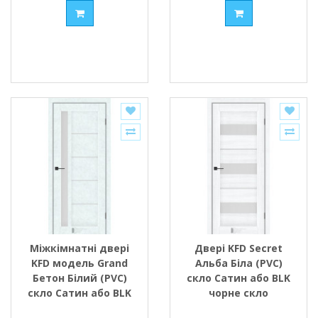
Міжкімнатні двері
Двері KFD Secret
KFD модель Grand
Альба Біла (PVC)
Бетон Білий (PVC)
скло Сатин або BLK
скло Сатин або BLK
чорне скло
чорне скло