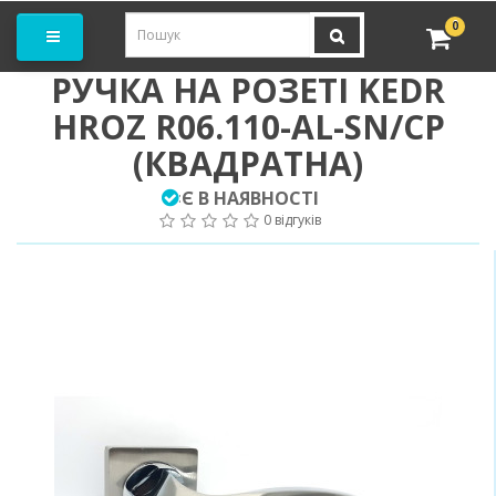
амовити замір
0
РУЧКА НА РОЗЕТІ KEDR
HROZ R06.110-AL-SN/CP
(КВАДРАТНА)
Є В НАЯВНОСТІ
:
0 відгуків