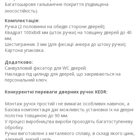
Багатошарове гальванічне покриття (підвищена
зносостійкість).
Комплектація:
Ручка (2 половинки на обидві сторони дверей);
Квадрат 100х8х8 мм (шток ручки) на товщину дверей до 40
мм;
Шестигранник 3 мм (для фіксації анкера до штоку ручки);
Картона упаковка.
Додатково:
Санвузловий фіксатор для WC дверей;
Накладка під циліндр для дверей, що закриваються на
персональний ключ.
Конкурентні переваги дверних ручок
KEDR
:
Монтаж ручок простий і не вимагає особливих навичок, а
базова комплектація дає можливість установки їх на дверні
полотна товщиною до 90 мм.
У процесі виробництва вироби проходять багатоступеневу
обробку.
Ручки виготовлені з металевого сплаву, в складі якого цинк,
алюміній, магній і мідь.