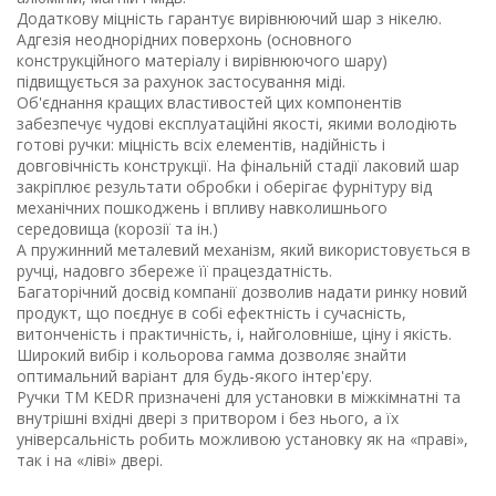
Додаткову міцність гарантує вирівнюючий шар з нікелю.
Адгезія неоднорідних поверхонь (основного
конструкційного матеріалу і вирівнюючого шару)
підвищується за рахунок застосування міді.
Об'єднання кращих властивостей цих компонентів
забезпечує чудові експлуатаційні якості, якими володіють
готові ручки: міцність всіх елементів, надійність і
довговічність конструкції. На фінальній стадії лаковий шар
закріплює результати обробки і оберігає фурнітуру від
механічних пошкоджень і впливу навколишнього
середовища (корозії та ін.)
А пружинний металевий механізм, який використовується в
ручці, надовго збереже її працездатність.
Багаторічний досвід компанії дозволив надати ринку новий
продукт, що поєднує в собі ефектність і сучасність,
витонченість і практичність, і, найголовніше, ціну і якість.
Широкий вибір і кольорова гамма дозволяє знайти
оптимальний варіант для будь-якого інтер'єру.
Ручки ТМ
KEDR
призначені для установки в міжкімнатні та
внутрішні вхідні двері з притвором і без нього, а їх
універсальність робить можливою установку як на «праві»,
так і на «ліві» двері.