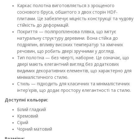
Каркас полотна виготовляється з зрощеного
соснового бруса, обшитого з двох сторін HDF-
плитами. Це забезпечує міцність конструкції та чудову
стійкість до деформацій.
Покриття — поліпропіленова плівка, що імітує
натуральну структуру деревини. Вона стійка до
подряпин, впливу високих температур та хімічних
речовин, що робить двері зручними у догляді.
Тип полотна — без чверті, наборне. Це означає, що
двері мають елегантний вигляд без додаткових
видимих декоративних елементів, що характерно для
мінімалістичного стилю.
Стиль — підходить для класичних та мінімалістичних
інтер'єрів, що додає простору елегантності та стилю.
Доступні кольори:
Білий гладкий
Кремовий
Сірий
Чорний матовий
Розміри: