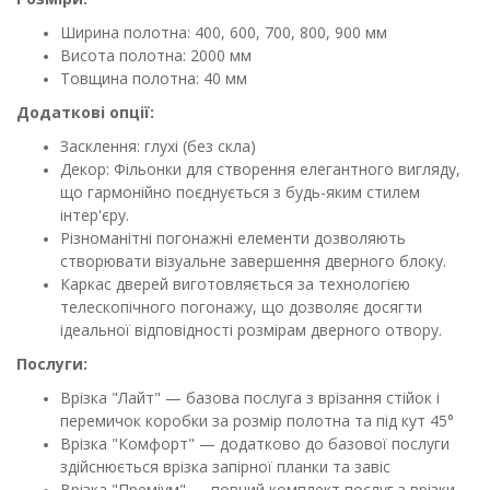
Ширина полотна: 400, 600, 700, 800, 900 мм
Висота полотна: 2000 мм
Товщина полотна: 40 мм
Додаткові опції:
Засклення: глухі (без скла)
Декор: Фільонки для створення елегантного вигляду,
що гармонійно поєднується з будь-яким стилем
інтер'єру.
Різноманітні погонажні елементи дозволяють
створювати візуальне завершення дверного блоку.
Каркас дверей виготовляється за технологією
телескопічного погонажу, що дозволяє досягти
ідеальної відповідності розмірам дверного отвору.
Послуги:
Врізка "Лайт" — базова послуга з врізання стійок і
перемичок коробки за розмір полотна та під кут 45°
Врізка "Комфорт" — додатково до базової послуги
здійснюється врізка запірної планки та завіс
Врізка "Преміум" — повний комплект послуг з врізки