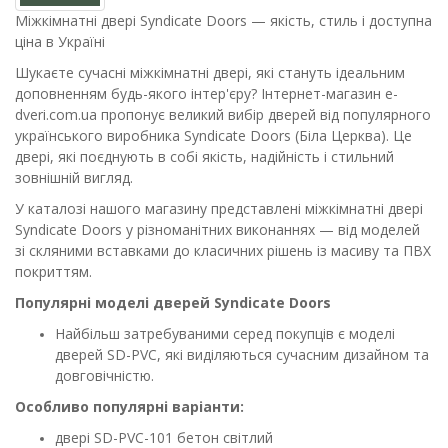
Міжкімнатні двері Syndicate Doors — якість, стиль і доступна
ціна в Україні
Шукаєте сучасні міжкімнатні двері, які стануть ідеальним
доповненням будь-якого інтер'єру? Інтернет-магазин e-
dveri.com.ua пропонує великий вибір дверей від популярного
українського виробника Syndicate Doors (Біла Церква). Це
двері, які поєднують в собі якість, надійність і стильний
зовнішній вигляд.
У каталозі нашого магазину представлені міжкімнатні двері
Syndicate Doors у різноманітних виконаннях — від моделей
зі скляними вставками до класичних рішень із масиву та ПВХ
покриттям.
Популярні моделі дверей Syndicate Doors
Найбільш затребуваними серед покупців є моделі
дверей SD-PVC, які виділяються сучасним дизайном та
довговічністю.
Особливо популярні варіанти:
двері SD-PVC-101 бетон світлий