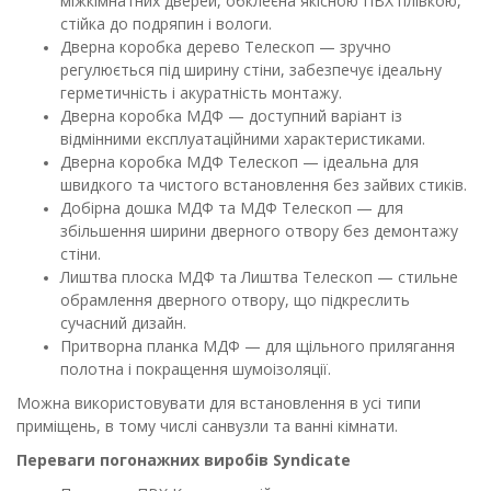
міжкімнатних дверей, обклеєна якісною ПВХ плівкою,
стійка до подряпин і вологи.
Дверна коробка дерево Телескоп — зручно
регулюється під ширину стіни, забезпечує ідеальну
герметичність і акуратність монтажу.
Дверна коробка МДФ — доступний варіант із
відмінними експлуатаційними характеристиками.
Дверна коробка МДФ Телескоп — ідеальна для
швидкого та чистого встановлення без зайвих стиків.
Добірна дошка МДФ та МДФ Телескоп — для
збільшення ширини дверного отвору без демонтажу
стіни.
Лиштва плоска МДФ та Лиштва Телескоп — стильне
обрамлення дверного отвору, що підкреслить
сучасний дизайн.
Притворна планка МДФ — для щільного прилягання
полотна і покращення шумоізоляції.
Можна використовувати для встановлення в усі типи
приміщень, в тому числі санвузли та ванні кімнати.
Переваги погонажних виробів Syndicate