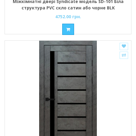
Міжкімнатні двері Syndicate модель SD-101 Біла
структура PVC скло сатин або чорне BLK
4752.00 грн.