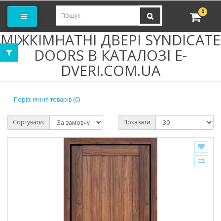
амовити замір
0
МІЖКІМНАТНІ ДВЕРІ SYNDICATE
DOORS В КАТАЛОЗІ E-
DVERI.COM.UA
Порівняння товарів (0)
Сортувати:
Показати