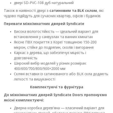
двері SD-PVC-108 дуб натуральний
Також в наявності двері з
сатиновим та BLK склом
, які
чудово підійдуть для сучасних квартир, офісів і будинків.
Переваги міжкімнатних дверей Syndicate
Висока вологостійкість — ідеальний варіант для
встановлення у санвузлах та ванних кімнатах
Якісне ПВХ покриття з Кореї товщиною 150-200
мікрон, стійке до подряпин, сколів і вигорання
Каркас з дерева, що забезпечує міцність і
довговічність
Широкий вибір моделей у різних розмірах:
400/600/700/800/900×2000 мм
Скляні вставки із сатинованого або BLK скла додають
легкості та вишуканості
Комплектуючі та фурнітура
До міжкімнатних дверей Syndicate Doors пропонуємо
якісні комплектуючі:
Дверна коробка дерев'яна — класичний варіант для