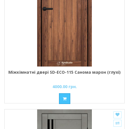
Міжкімнатні двері SD-ECO-115 Санома марон (глухі)
4000.00 грн.