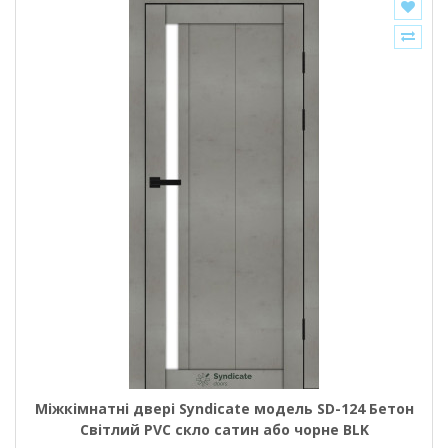
Міжкімнатні двері Syndicate модель SD-124 Бетон
Світлий PVC скло сатин або чорне BLK