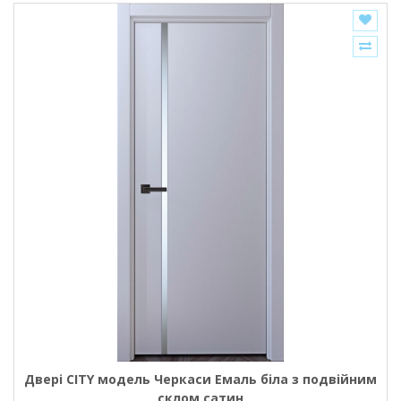
Двері CITY модель Черкаси Емаль біла з подвійним
склом сатин