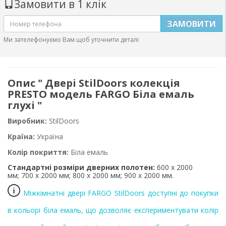
Замовити в 1 клік
ЗАМОВИТИ
Ми зателефонуємо Вам щоб уточнити деталі
Опис " Двері StilDoors колекція
PRESTO модель FARGO Біла емаль
глухі "
Виробник:
StilDoors
Країна:
Україна
Колір покриття:
Б
іла емаль
Стандартні розміри дверних полотен:
600 х
2000
мм;
700 х
2000 мм;
800 х
2000 мм;
900 х
2000 мм.
Міжкімнатні двері FARGO StilDoors доступні до покупки
в кольорі біла емаль, що дозволяє експериментувати колір