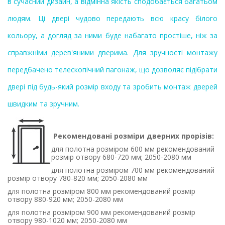
в сучасний дизайн, а відмінна якість сподобається багатьом
людям. Ці двері чудово передають всю красу білого
кольору, а догляд за ними буде набагато простіше, ніж за
справжніми дерев'яними дверима. Для зручності монтажу
передбачено телескопічний пагонаж, що дозволяє підібрати
двері під будь-який розмір входу та зробить монтаж дверей
швидким та зручним.
Рекомендовані розміри дверних прорізів:
для полотна розміром
600 мм
рекомендований
розмір отвору
680-720 мм; 2050-2080 мм
для полотна розміром
700 мм
рекомендований
розмір отвору
780-820 мм;
2050-2080 мм
для полотна розміром
800 мм
рекомендований розмір
отвору
8
80-920 мм;
2050-2080 мм
для полотна розміром
900 мм
рекомендований розмір
отвору
9
80-1020 мм;
2050-2080 мм