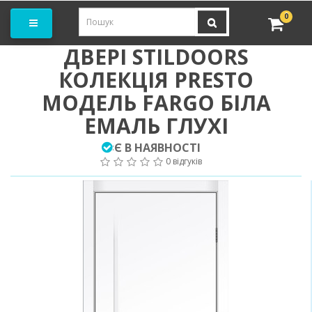
амовити замір
0
ДВЕРІ STILDOORS
КОЛЕКЦІЯ PRESTO
МОДЕЛЬ FARGO БІЛА
ЕМАЛЬ ГЛУХІ
Є В НАЯВНОСТІ
:
0 відгуків