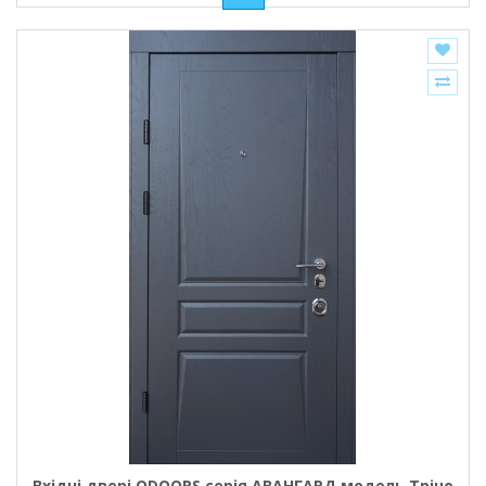
Вхідні двері QDOORS серія АВАНГАРД модель Тріно