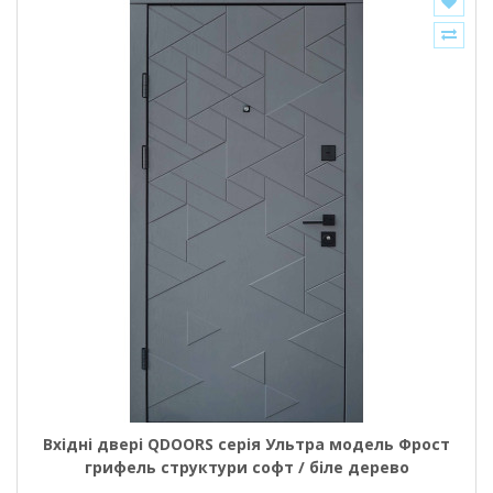
Вхідні двері QDOORS серія Ультра модель Фрост
грифель структури софт / біле дерево