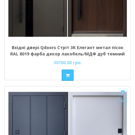
Вхідні двері Qdoors Стріт 3K Елегант метал пісок
RAL 8019 фарба декор лакобель/МДФ дуб темний
(вулиця)
30700.00 грн.