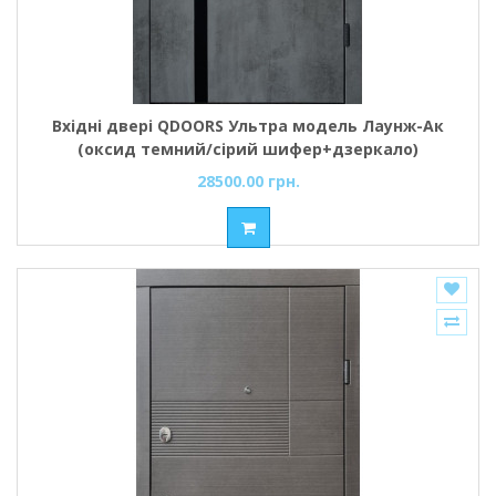
Вхідні двері QDOORS Ультра модель Лаунж-Ак
(оксид темний/сірий шифер+дзеркало)
28500.00 грн.