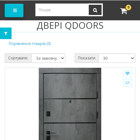
амовити замір
0
ДВЕРІ QDOORS
Порівняння товарів (0)
Сортувати:
Показати