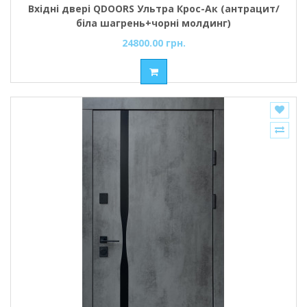
Вхідні двері QDOORS Ультра Крос-Ак (антрацит/
біла шагрень+чорні молдинг)
24800.00 грн.