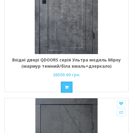
Вхідні двері QDOORS серія Ультра модель Міроу
(мармур темний/біла емаль+дзеркало)
26500.00 грн.