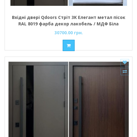
Вхідні двері Qdoors Стріт 3K Елегант метал пісок
RAL 8019 фарба декор лакобель / МДФ Біла
шагрень (Vinorit вулиця)
30700.00 грн.