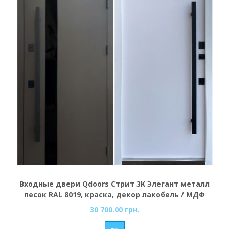
Входные двери Qdoors Стрит 3K Элегант металл
песок RAL 8019, краска, декор лакобель / МДФ
Белая шагрень (Vinorit)
30 700.00 грн.