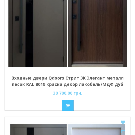
Входные двери Qdoors Стрит 3K Элегант металл
песок RAL 8019 краска декор лакобель/МДФ дуб
темный (улица)
30 700.00 грн.