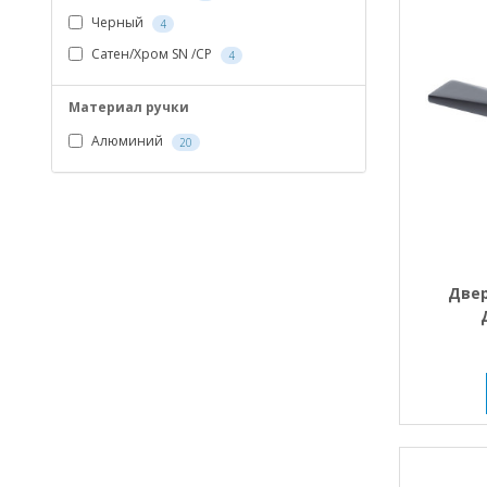
Черный
4
Сатен/Хром SN /CP
4
Материал ручки
Алюминий
20
Двер