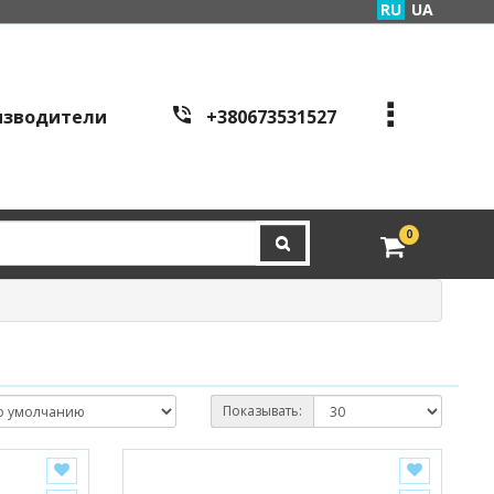
RU
UA
изводители
+380673531527
+380973995086
+380443441200
edveri.kyiv@gmail.com
0
Режим работы c
all cen
tre:
г. Киев, ул. Куреневска
я 2Б (вход со стороны у
л. Скляренко)
пн-пт с 9:00 до 19:00 | с
б с 10:00 до 16:00
Показывать: