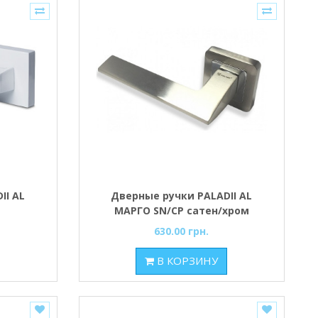
II AL
Дверные ручки PALADII AL
й
МАРГО SN/CP сатен/хром
630.00 грн.
В КОРЗИНУ