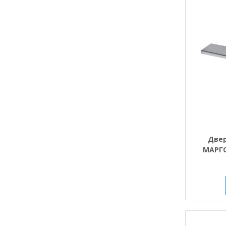
Двер
МАРГО