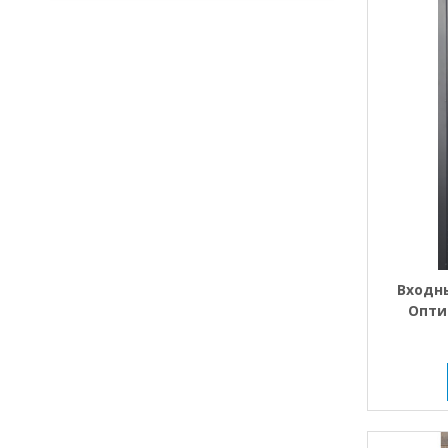
Входн
Опти