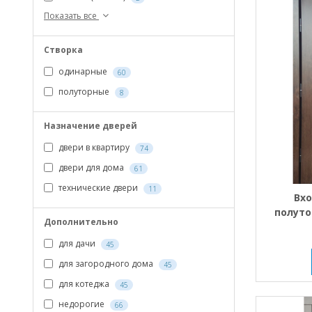
Показать все
Створка
одинарные
60
полуторные
8
Назначение дверей
двери в квартиру
74
двери для дома
61
технические двери
11
Вх
полуто
Дополнительно
со 
для дачи
45
для загородного дома
45
для котеджа
45
недорогие
66