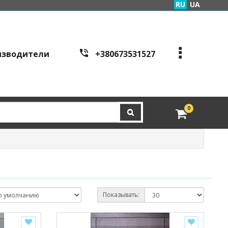
RU
UA
изводители
+380673531527
+380973995086
+380443441200
edveri.kyiv@gmail.com
0
Режим работы c
all cen
tre:
г. Киев, ул. Куреневска
я 2Б (вход со стороны у
л. Скляренко)
пн-пт с 9:00 до 19:00 | с
б с 10:00 до 16:00
Показывать: