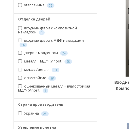
утепленные
72
Отделка дверей
входные двери с композитной
накладкой
1
входные двери с МДФ накладками
56
двери с молдингом
24
металл + МДФ (Vinorit)
25
металл/металл
11
огнестойкие
28
Входн
оцинкованный металл + влагостойкая
Компо
МДФ (Vinorit)
1
ст
Страна производитель
Украина
23
Утепление полотна