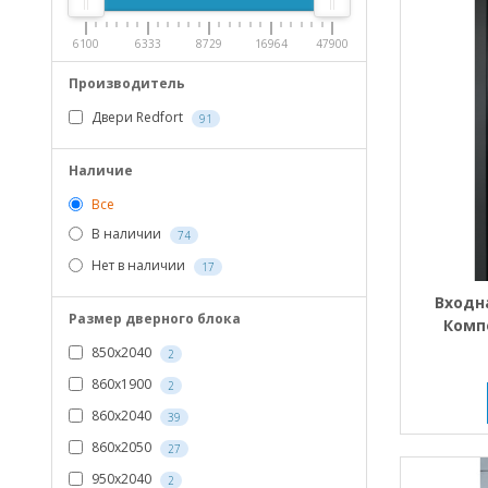
6100
6333
8729
16964
47900
Производитель
Двери Redfort
91
Наличие
Все
В наличии
74
Нет в наличии
17
Входн
Размер дверного блока
Комп
850х2040
2
860х1900
2
860х2040
39
860х2050
27
950х2040
2