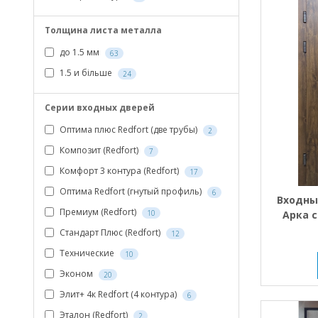
Толщина листа металла
до 1.5 мм
63
1.5 и більше
24
Серии входных дверей
Оптима плюс Redfort (две трубы)
2
Композит (Redfort)
7
Комфорт 3 контура (Redfort)
17
Оптима Redfort (гнутый профиль)
6
Входны
Премиум (Redfort)
Арка 
10
Стандарт Плюс (Redfort)
12
Технические
10
Эконом
20
Элит+ 4к Redfort (4 контура)
6
Эталон (Redfort)
2