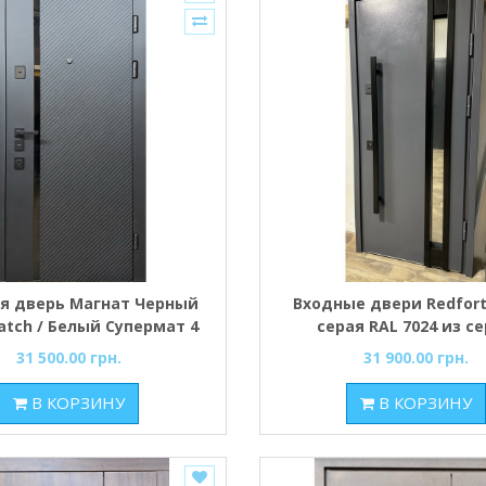
я дверь Магнат Черный
Входные двери Redfor
ratch / Белый Супермат 4
серая RAL 7024 из с
нтура для квартиры
Премиум (Металл-
31 500.00 грн.
31 900.00 грн.
стеклопакет)
В КОРЗИНУ
В КОРЗИНУ