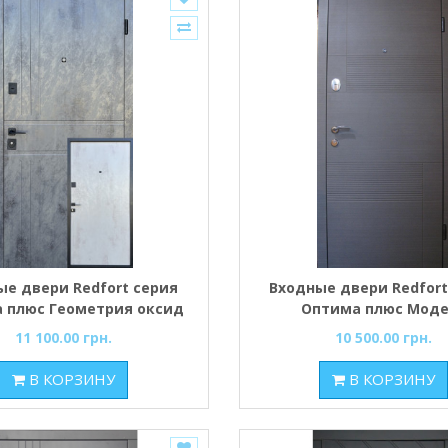
ые двери Redfort серия
Входные двери Redfort
 плюс Геометрия оксид
Оптима плюс Мод
ный/оксид светлый
Калифорния
11 100.00 грн.
10 500.00 грн.
В КОРЗИНУ
В КОРЗИНУ