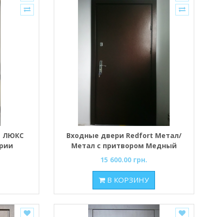
t ЛЮКС
Входные двери Redfort Метал/
ерии
Метал с притвором Медный
МДФ,
антик
15 600.00 грн.
В КОРЗИНУ