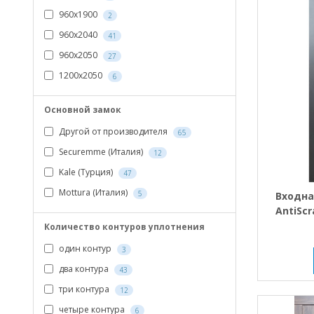
960х1900
2
960х2040
41
960х2050
27
1200х2050
6
Основной замок
Другой от производителя
65
Securemme (Италия)
12
Kale (Турция)
47
Mottura (Италия)
5
Входна
AntiSc
ко
Количество контуров уплотнения
один контур
3
два контура
43
три контура
12
четыре контура
6