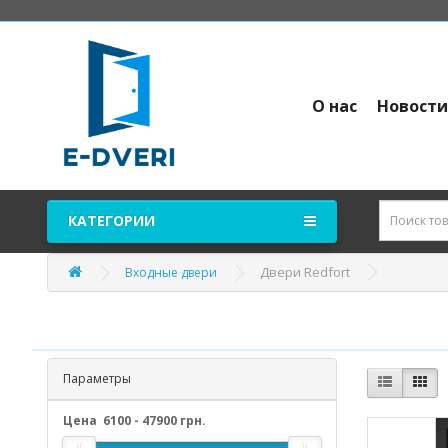
О нас
Новост
КАТЕГОРИИ
Двери Redfort
Входные двери
Параметры
Цена
6100
-
47900
грн.