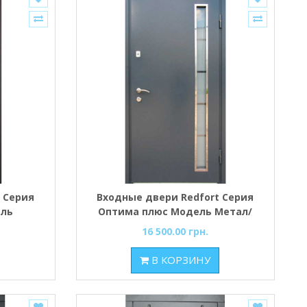
 Серия
Входные двери Redfort Серия
ель
Оптима плюс Модель Метал/
МДФ со стеклопакетом серый
16 500.00 грн.
RAL 7024/антрацит
В КОРЗИНУ