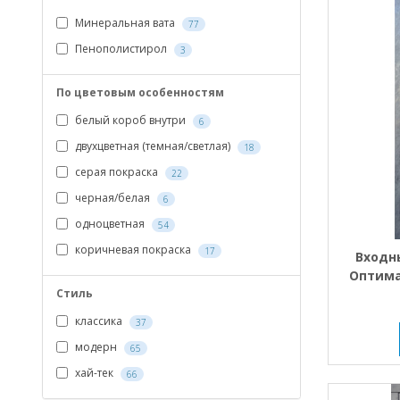
Минеральная вата
77
Пенополистирол
3
По цветовым особенностям
белый короб внутри
6
двухцветная (темная/светлая)
18
серая покраска
22
черная/белая
6
одноцветная
54
коричневая покраска
17
Входн
Оптима
тем
Стиль
классика
37
модерн
65
хай-тек
66