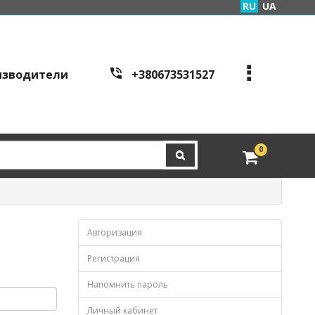
RU
UA
изводители
+380673531527
+380973995086
+380443441200
edveri.kyiv@gmail.com
0
Режим работы c
all cen
tre:
г. Киев, ул. Куреневска
я 2Б (вход со стороны у
л. Скляренко)
пн-пт с 9:00 до 19:00 | с
Авторизация
б с 10:00 до 16:00
Регистрация
Напомнить пароль
Личный кабинет