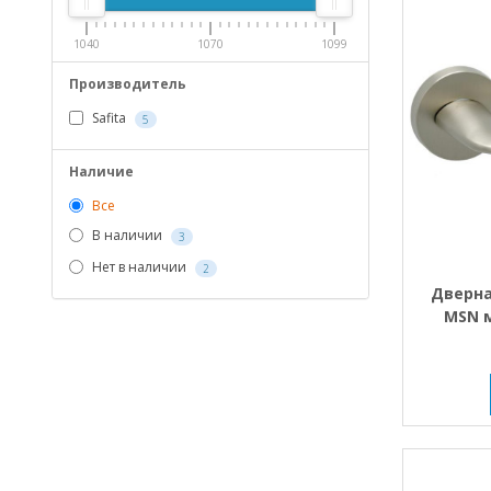
1040
1070
1099
Производитель
Safita
5
Наличие
Все
В наличии
3
Нет в наличии
2
Дверна
MSN 