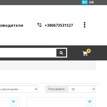
RU
UA
изводители
+380673531527
+380973995086
+380443441200
edveri.kyiv@gmail.com
0
Режим работы c
all cen
tre:
г. Киев, ул. Куреневска
я 2Б (вход со стороны у
л. Скляренко)
пн-пт с 9:00 до 19:00 | с
б с 10:00 до 16:00
Показывать: