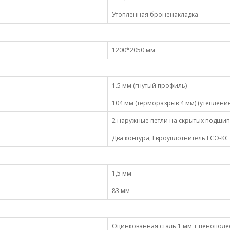
Утопленная броненакладка
1200*2050 мм
1.5 мм (гнутый профиль)
104 мм (терморазрыв 4 мм) (утеплени
2 наружные петли на скрытых подши
Два контура, Евроуплотнитель ECO-КС
1,5 мм
83 мм
Оцинкованная сталь 1 мм + пенополе