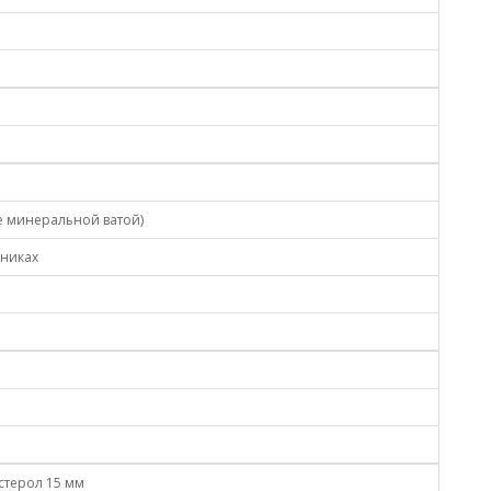
е минеральной ватой)
пниках
стерол 15 мм