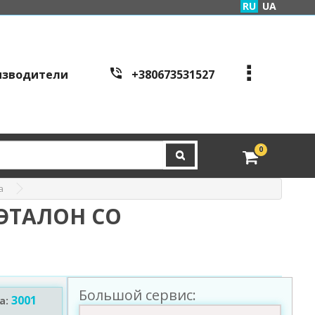
RU
UA
изводители
+380673531527
+380973995086
+380443441200
edveri.kyiv@gmail.com
0
Режим работы c
all cen
tre:
а
г. Киев, ул. Куреневска
я 2Б (вход со стороны у
ЭТАЛОН СО
л. Скляренко)
пн-пт с 9:00 до 19:00 | с
б с 10:00 до 16:00
Большой сервис:
3001
а: