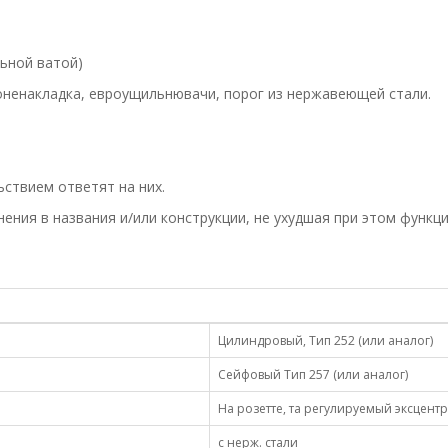
ьной ватой)
роненакладка, евроущильнювачи, порог из нержавеющей стали.
ьствием ответят на них.
ения в названия и/или конструкции, не ухудшая при этом функц
Цилиндровый, Тип 252 (или аналог)
Сейфовый Тип 257 (или аналог)
На розетте, та регулируемый эксцент
с нерж. стали