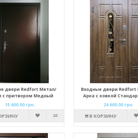
е двери Redfort Метал/
Входные двери Redfort
л с притвором Медный
Арка с ковкой Стандар
антик
гнутый профиль
15 600.00 грн.
24 600.00 грн.
ОРЗИНУ
В КОРЗИНУ