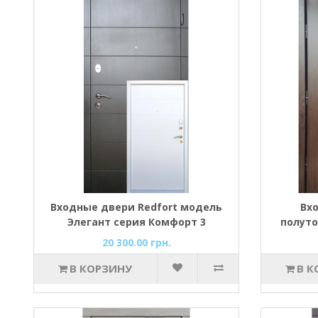
Входные двери Redfort модель
Вх
Элегант серия Комфорт 3
полуто
контура рама 2 цвета
со 
20 300.00 грн.
В КОРЗИНУ
В К