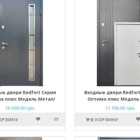
ые двери Redfort Серия
Входные двери Redfort
а плюс Модель Метал/
Оптима плюс Модель
о стеклопакетом серый
Лайт
16 500.00 грн.
11 700.00 грн.
RAL 7024/антрацит
ОРЗИНУ
В КОРЗИНУ