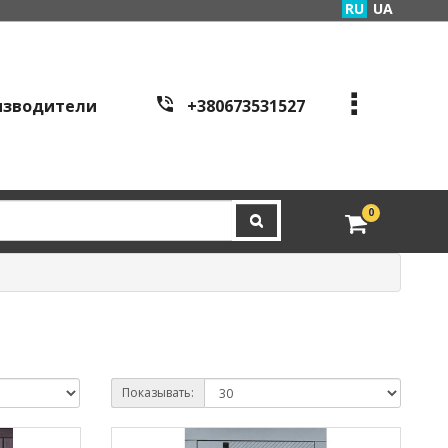
RU
UA
изводители
+380673531527
+380973995086
+380443441200
edveri.kyiv@gmail.com
0
Режим работы c
all cen
tre:
г. Киев, ул. Куреневска
я 2Б (вход со стороны у
л. Скляренко)
пн-пт с 9:00 до 19:00 | с
б с 10:00 до 16:00
Показывать: