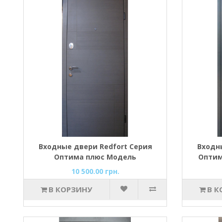
Входные двери Redfort Серия
Входн
Оптима плюс Модель
Оптим
Калифорния
МДФ с
10 500.00 грн.
В КОРЗИНУ
В К