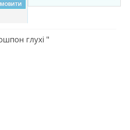
АМОВИТИ
ошпон глухі "