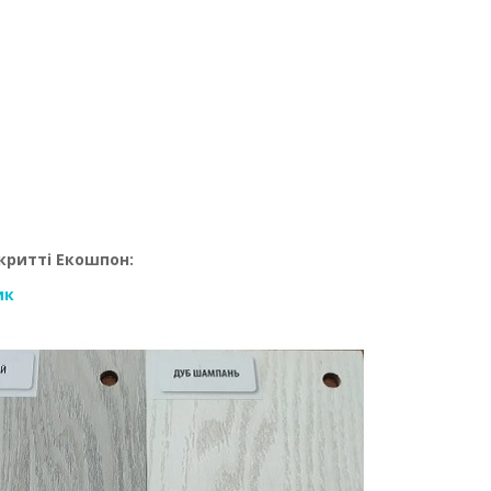
окритті Екошпон:
ик