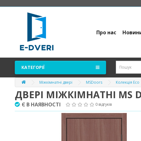
Про нас
Новин
КАТЕГОРІЇ
Міжкімнатні двері
MSDoors
Колекція Eco
ДВЕРІ МІЖКІМНАТНІ MS
Є В НАЯВНОСТІ
0 відгуків
: