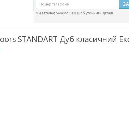
З
Ми зателефонуємо Вам щоб уточнити деталі
Doors STANDART Дуб класичний Ек
s