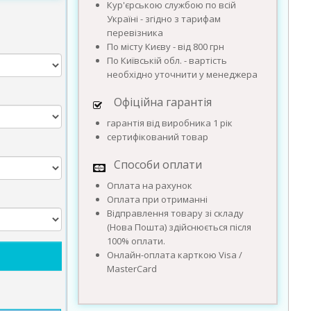
Кур'єрською службою по всій
Україні - згідно з тарифам
перевізника
По місту Києву - від 800 грн
По Київській обл. - вартість
необхідно уточнити у менеджера
Офіційна гарантія
гарантія від виробника 1 рік
сертифікований товар
Способи оплати
Оплата на рахунок
Оплата при отриманні
Відправлення товару зі складу
(Нова Пошта) здійснюється після
100% оплати.
Онлайн-оплата карткою Visa /
MasterCard