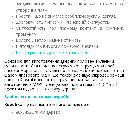
завдяки антистатичним властивостям і стійкості до
утворення плям
Простий, що не вимагає особливих зусиль, догляд
Довговічність при самій інтенсивній експлуатації
Світлостійкість при прямому контакті з сонячним
промінням
Волого-, тепло і хімічна стійкість
Відповідність вимогам пожежної безпеки
Конструкція дверних полотен
Основою для виготовлення дверних полотен є клеєний
масив сосни. Для надання несучим конструкціям дверей
високої жорсткості і стабільності форм, вони покриваються
шаром листового МДФ, що також зменшує мікродеформації
при різкій зміні вологості в приміщеннях. Фільонки
виготовлені з МДФ, облицьовані покриттям ELBEGY з 3D-
ефектом під колір і текстуру дерева.
Варіанти погонажних виробів
Коробка
з ущільнювачем виготовляються:
80х34х2070 мм дерево