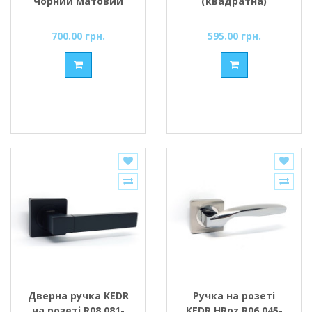
Чорний матовий
(квадратна)
(MBP)
700.00 грн.
595.00 грн.
Дверна ручка KEDR
Ручка на розеті
на розеті R08.081-
KEDR HRoz R06.045-