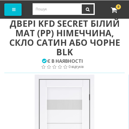
амовити замір
0
ДВЕРІ KFD SECRET БІЛИЙ
МАТ (PP) НІМЕЧЧИНА,
СКЛО САТИН АБО ЧОРНЕ
BLK
Є В НАЯВНОСТІ
:
0 відгуків