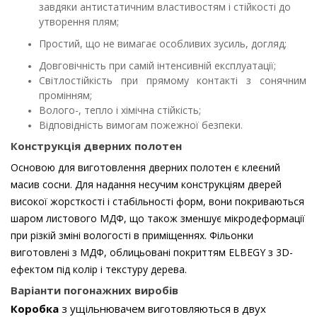
завдяки антистатичним властивостям і стійкості до
утворення плям;
Простий, що не вимагає особливих зусиль, догляд;
Довговічність при самій інтенсивній експлуатації;
Світлостійкість при прямому контакті з сонячним
промінням;
Волого-, тепло і хімічна стійкість;
Відповідність вимогам пожежної безпеки.
Конструкція дверних полотен
Основою для виготовлення дверних полотен є клеєний
масив сосни. Для надання несучим конструкціям дверей
високої жорсткості і стабільності форм, вони покриваються
шаром листового МДФ, що також зменшує мікродеформації
при різкій зміні вологості в приміщеннях. Фільонки
виготовлені з МДФ, облицьовані покриттям ELBEGY з 3D-
ефектом під колір і текстуру дерева.
Варіанти погонажних виробів
Коробка
з ущільнювачем виготовляються в двух