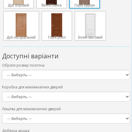
Дуб боровий
Венге панга
Горіх бургун
Дуб натуральний
Горіх роял
Білий матовий
Доступні варіанти
Обрати розмір полотна
Коробка для міжкімнатних дверей
Лиштва для міжкімнатних дверей
Добірна дошка