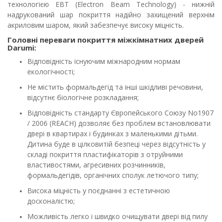
технологією EBT (Electron Beam Technology) - нижній
надрукований шар покриття надійно захищений верхнім
акриловим шаром, який забезпечує високу міцність.
Головні переваги покриття міжкімнатних дверей
Darumi:
Відповідність існуючим міжнародним нормам
екологічності;
Не містить формальдегід та інші шкідливі речовини,
відсутнє біологічне розкладання;
Відповідність стандарту Європейського Союзу No1907
/ 2006 (REACH) дозволяє без проблем встановлювати
двері в квартирах і будинках з маленькими дітьми.
Дитина буде в цілковитій безпеці через відсутність у
складі покриття пластифікаторів з отруйними
властивостями, агресивних розчинників,
формальдегідів, органічних сполук летючого типу;
Висока міцність у поєднанні з естетичною
досконалістю;
Можливість легко і швидко очищувати двері від пилу