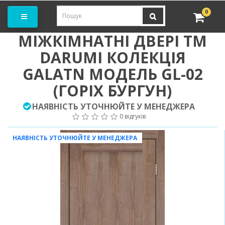
амовити замір
0
МІЖКІМНАТНІ ДВЕРІ ТМ
DARUMI КОЛЕКЦІЯ
GALATN МОДЕЛЬ GL-02
(ГОРІХ БУРГУН)
НАЯВНІСТЬ УТОЧНЮЙТЕ У МЕНЕДЖЕРА
:
0 відгуків
НАЯВНІСТЬ УТОЧНЮЙТЕ У МЕНЕДЖЕРА