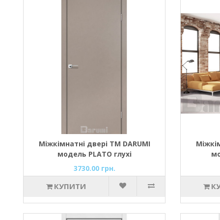
Міжкімнатні двері ТМ DARUMI
Міжкі
модель PLATO глухі
мо
а
3730.00 грн.
КУПИТИ
К