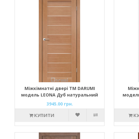
Міжкімнатні двері ТМ DARUMI
Міжк
модель LEONA Дуб натуральний
модель
зі склом сатин бронза
(зі с
3945.00 грн.
КУПИТИ
К