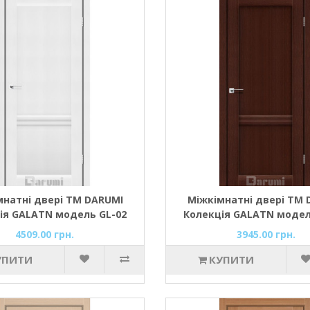
мнатні двері ТМ DARUMI
Міжкімнатні двері ТМ 
ія GALATN модель GL-02
Колекція GALATN модел
(білий матовий)
(Венге панга)
4509.00 грн.
3945.00 грн.
УПИТИ
КУПИТИ