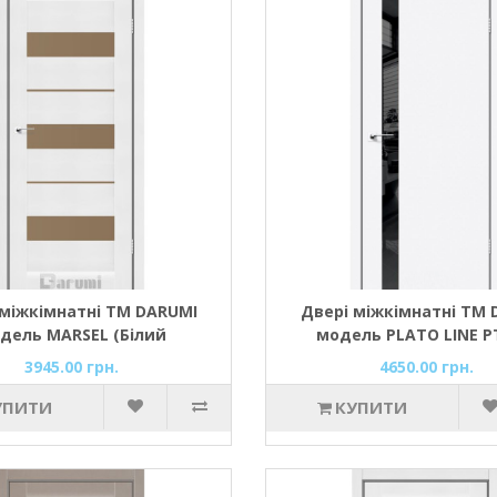
 міжкімнатні ТМ DARUMI
Двері міжкімнатні ТМ 
дель MARSEL (Білий
модель PLATO LINE P
рний) з бронзовим склом
(Білий матовий)
3945.00 грн.
4650.00 грн.
УПИТИ
КУПИТИ