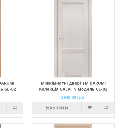
DARUMI
Міжкімнатні двері ТМ DARUMI
ь GL-02
Колекція GALATN модель GL-02
)
(дуб ольс)
3945.00 грн.
КУПИТИ