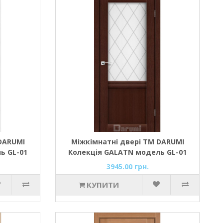
DARUMI
Міжкімнатні двері ТМ DARUMI
ь GL-01
Колекція GALATN модель GL-01
афіт D1)
(Венге панга/ромб графіт D1) зі
3945.00 грн.
склом сатин
КУПИТИ