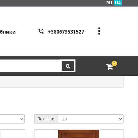
RU
UA
бники
+380673531527
+380973995086
+380443441200
edveri.kyiv@gmail.com
0
Режим работы c
all cen
tre:
м. Київ, вул. Куренівсь
ка 2Б (вхід зі сторони в
ул. Скляренко)
пн-пт з 9:00 до 19:00 | с
б з 10:00 до 16:00
Показати