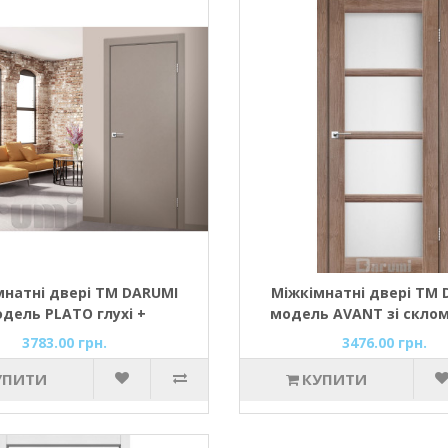
мнатні двері ТМ DARUMI
Міжкімнатні двері ТМ 
дель PLATO глухі +
модель AVANT зі склом
люмінієвий торець
3783.00 грн.
3476.00 грн.
УПИТИ
КУПИТИ