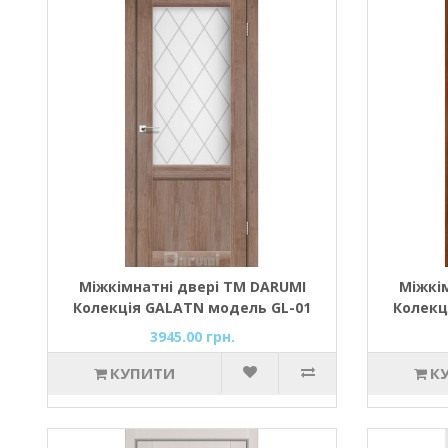
Міжкімнатні двері ТМ DARUMI
Міжкі
Колекція GALATN модель GL-01
Колекц
(Горіх бургун/ромб графіт D1) зі
(Горіх
3945.00 грн.
склом сатин
КУПИТИ
К