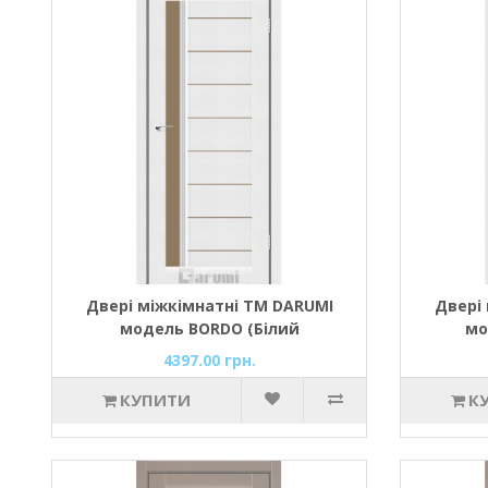
Двері міжкімнатні ТМ DARUMI
Двері
модель BORDO (Білий
мо
текстурний) зі склом сатин
тексту
4397.00 грн.
КУПИТИ
К