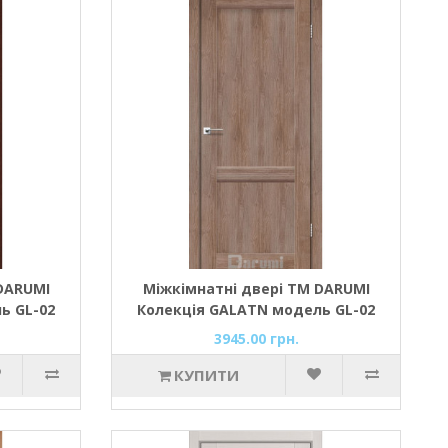
DARUMI
Міжкімнатні двері ТМ DARUMI
ь GL-02
Колекція GALATN модель GL-02
(Горіх бургун)
3945.00 грн.
КУПИТИ