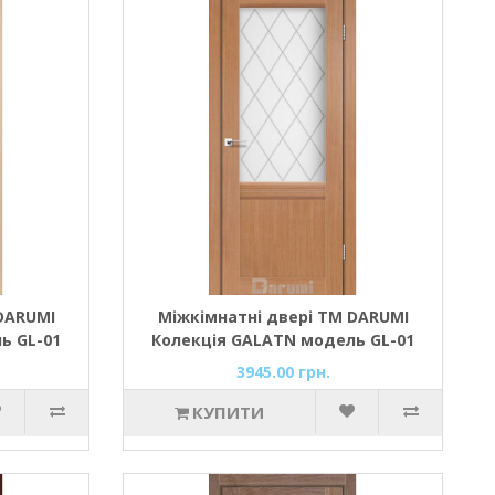
DARUMI
Міжкімнатні двері ТМ DARUMI
ь GL-01
Колекція GALATN модель GL-01
т D1) зі
(дуб натуральний/ромб графіт
3945.00 грн.
D1) зі склом сатин
КУПИТИ