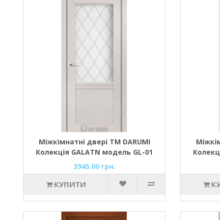
Міжкімнатні двері ТМ DARUMI
Міжкі
Колекція GALATN модель GL-01
Колекц
(дуб ольс/ромб графіт D1) з
3945.00 грн.
склом сатін
КУПИТИ
К