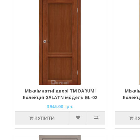
Міжкімнатні двері ТМ DARUMI
Міжкі
Колекція GALATN модель GL-02
Колекц
(Горіх роял)
3945.00 грн.
КУПИТИ
К