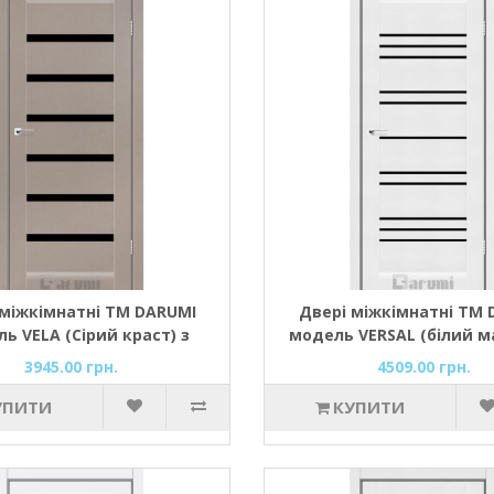
 міжкімнатні ТМ DARUMI
Двері міжкімнатні ТМ 
ь VELA (Сірий краст) з
модель VERSAL (білий м
чорним склом
з чорним склом
3945.00 грн.
4509.00 грн.
УПИТИ
КУПИТИ