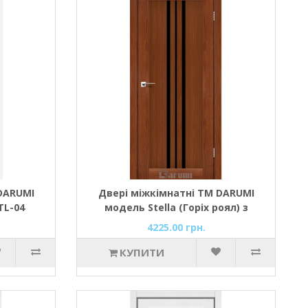
DARUMI
Двері міжкімнатні ТМ DARUMI
TL-04
модель Stella (Горіх роял) з
чорним склом
4225.00 грн.
КУПИТИ