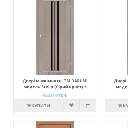
Двері міжкімнатні ТМ DARUMI
Двері
модель Stella (Сірий краст) з
модел
чорним склом
4225.00 грн.
КУПИТИ
К