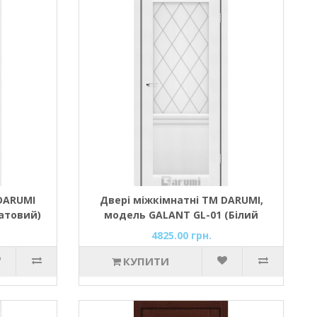
DARUMI
Двері міжкімнатні ТМ DARUMI,
атовий)
модель GALANT GL-01 (Білий
матовий) зі склом Сатин
4825.00 грн.
КУПИТИ