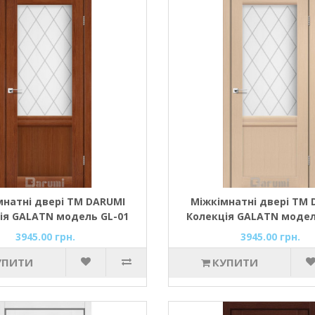
мнатні двері ТМ DARUMI
Міжкімнатні двері ТМ 
ія GALATN модель GL-01
Колекція GALATN модел
 роял/ромб графіт D1) зі
(дуб боровий/ромб графі
3945.00 грн.
3945.00 грн.
склом сатин
склом сатин
УПИТИ
КУПИТИ