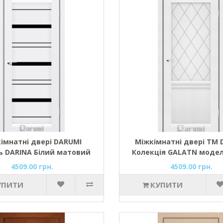
імнатні двері DARUMI
Міжкімнатні двері ТМ 
 DARINA Білий матовий
Колекція GALATN модел
клом сатин, або чорним)
(білий матовий/ромб гр
4509.00 грн.
4509.00 грн.
зі склом сатин
УПИТИ
КУПИТИ