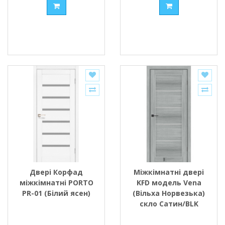
Двері Корфад
Міжкімнатні двері
міжкімнатні PORTO
KFD модель Vena
PR-01 (Білий ясен)
(Вільха Норвезька)
скло Сатин/BLK
чорне скло