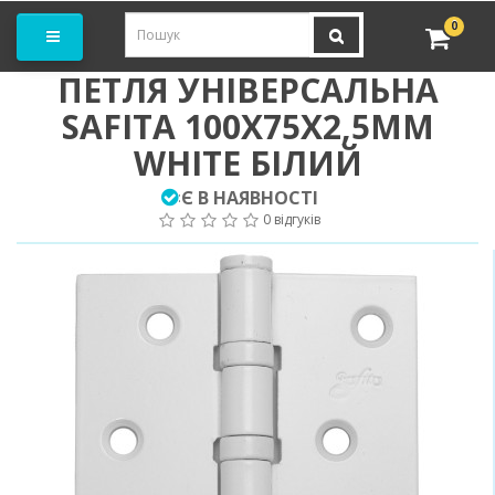
амовити замір
0
ПЕТЛЯ УНІВЕРСАЛЬНА
SAFITA 100Х75Х2,5MM
WHITE БІЛИЙ
Є В НАЯВНОСТІ
:
0 відгуків