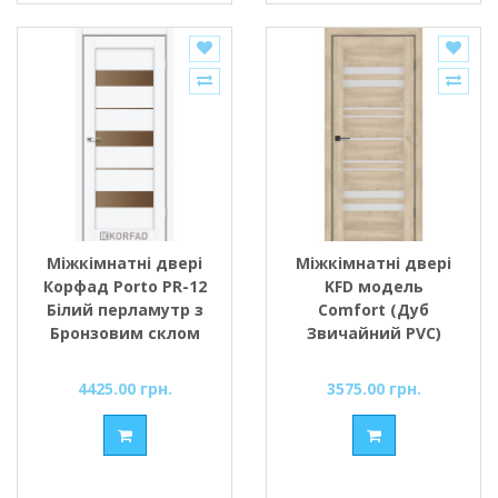
Міжкімнатні двері
Міжкімнатні двері
Корфад Porto PR-12
KFD модель
Білий перламутр з
Comfort (Дуб
Бронзовим склом
Звичайний PVC)
скло Сатин/BLK
чорним
4425.00 грн.
3575.00 грн.