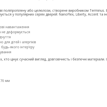
і поліпропілену або целюлози, створене виробником Terminus. В
ться у популярних серіях дверей: NanoFlex, Liberty, Accent та ін
тові навантаження
та не деформується
ідчуття
о для дітей і алергіків
 будь-якого інтер’єру
вування
 хто цінує сучасний вигляд, довговічність і безпечні матеріали. 
070 мм