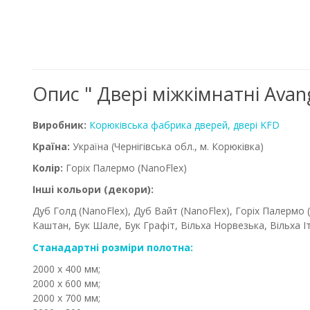
Опис " Двері міжкімнатні Avan
Виробник:
Корюківська фабрика дверей, двері KFD
Країна:
Україна
(Чернігівська обл., м. Корюківка)
Колір:
Горіх Палермо (NanoFlex)
Інші кольори (декори):
Дуб Голд (NanoFlex), Дуб Вайт (NanoFlex), Горіх Палермо (
Каштан, Бук Шале, Бук Графіт, Вільха Норвезька, Вільха Іт
Станадартні розміри полотна:
2000 х 400 мм;
2000 х 600 мм;
2000 х 700 мм;