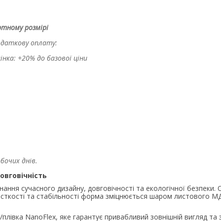
тному розмірі
одаткову оплату:
інка: +20% до базової ціни
бочих днів.
овговічність
ання сучасного дизайну, довговічності та екологічної безпеки.
рсткості та стабільності форма зміцнюється шаром листового МДФ
івка NanoFlex, яке гарантує привабливий зовнішній вигляд та з