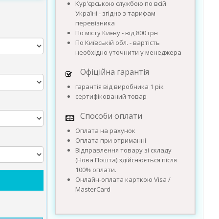
Кур'єрською службою по всій
Україні - згідно з тарифам
перевізника
По місту Києву - від 800 грн
По Київській обл. - вартість
необхідно уточнити у менеджера
Офіційна гарантія
гарантія від виробника 1 рік
сертифікований товар
Способи оплати
Оплата на рахунок
Оплата при отриманні
Відправлення товару зі складу
(Нова Пошта) здійснюється після
100% оплати.
Онлайн-оплата карткою Visa /
MasterCard