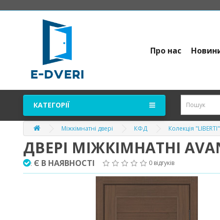
Про нас
Новин
КАТЕГОРІЇ
Міжкімнатні двері
КФД
Колекція "LIBERTI"
ДВЕРІ МІЖКІМНАТНІ AVA
Є В НАЯВНОСТІ
0 відгуків
: