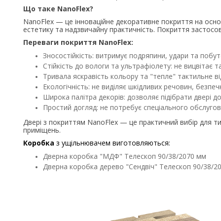
Що таке NanoFlex?
NanoFlex — це інноваційне декоративне покриття на основ
естетику та надзвичайну практичність. Покриття застосовує
Переваги покриття NanoFlex:
Зносостійкість: витримує подряпини, удари та побу
Стійкість до вологи та ультрафіолету: не вицвітає 
Тривала яскравість кольору та "тепле" тактильне в
Екологічність: не виділяє шкідливих речовин, безпечн
Широка палітра декорів: дозволяє підібрати двері до
Простий догляд: не потребує спеціального обслуго
Двері з покриттям NanoFlex — це практичний вибір для тих,
приміщень.
Коробка
з ущільнювачем виготовляються:
Дверна коробка "МДФ" Телескоп 90/38/2070 мм
Дверна коробка дерево "Сендвіч" Телескоп 90/38/2