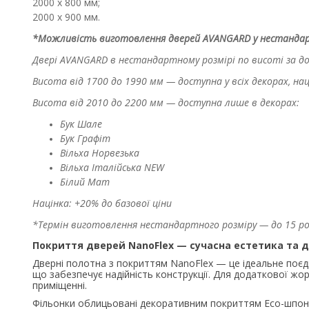
2000 х 800 мм;
2000 х 900 мм.
*Можливість виготовлення дверей AVANGARD у нестандар
Двері AVANGARD в нестандартному розмірі по висоті за д
Висота від 1700 до 1990 мм — доступна у всіх декорах, нац
Висота від 2010 до 2200 мм — доступна лише в декорах:
Бук Шале
Бук Графіт
Вільха Норвезька
Вільха Італійська NEW
Білий Мат
Націнка: +20% до базової ціни
*Термін виготовлення нестандартного розміру — до 15 ро
Покриття дверей NanoFlex — сучасна естетика та д
Дверні полотна з покриттям NanoFlex — це ідеальне поєдн
що забезпечує надійність конструкції. Для додаткової жо
приміщенні.
Фільонки облицьовані декоративним покриттям Eco-шпон/пл