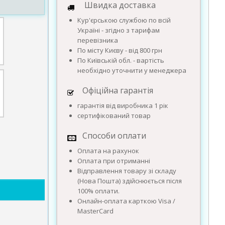
Швидка доставка
Кур'єрською службою по всій
Україні - згідно з тарифам
перевізника
По місту Києву - від 800 грн
По Київській обл. - вартість
необхідно уточнити у менеджера
Офіційна гарантія
гарантія від виробника 1 рік
сертифікований товар
Способи оплати
Оплата на рахунок
Оплата при отриманні
Відправлення товару зі складу
(Нова Пошта) здійснюється після
100% оплати.
Онлайн-оплата карткою Visa /
MasterCard