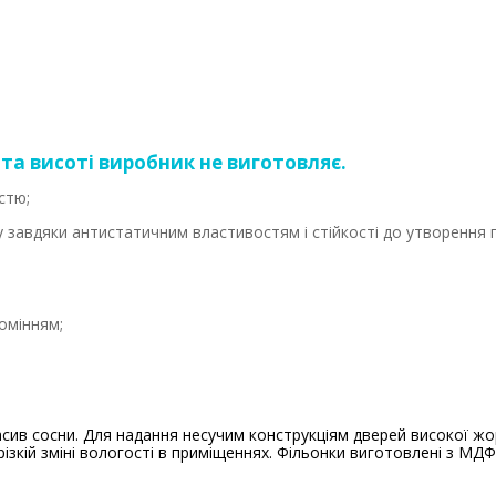
та висоті виробник не виготовляє.
стю;
у завдяки антистатичним властивостям і стійкості до утворення 
омінням;
ив сосни. Для надання несучим конструкціям дверей високої жо
кій зміні вологості в приміщеннях. Фільонки виготовлені з МДФ