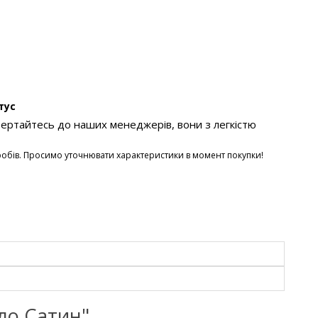
нтус
вертайтесь до наших менеджерів, вони з легкістю
робів. Просимо уточнювати характеристики в момент покупки!
кло Сатин"