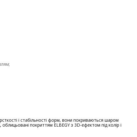
плям;
рсткості і стабільності форм, вони покриваються шаром
, облицьовані покриттям ELBEGY з 3D-ефектом під колір і