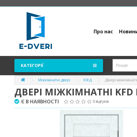
Про нас
Новин
КАТЕГОРІЇ
Двері міжкімнатн
Міжкімнатні двері
КФД
ДВЕРІ МІЖКІМНАТНІ KFD
Є В НАЯВНОСТІ
0 відгуків
: