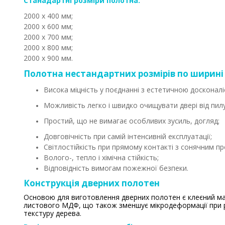
Станадартні розміри полотна:
2000 х 400 мм;
2000 х 600 мм;
2000 х 700 мм;
2000 х 800 мм;
2000 х 900 мм.
Полотна нестандартних розмірів по ширині 
Висока міцність у поєднанні з естетичною досконалі
Можливість легко і швидко очищувати двері від пил
Простий, що не вимагає особливих зусиль, догляд;
Довговічність при самій інтенсивній експлуатації;
Світлостійкість при прямому контакті з сонячним пр
Волого-, тепло і хімічна стійкість;
Відповідність вимогам пожежної безпеки.
Конструкція дверних полотен
Основою для виготовлення дверних полотен є клеєний мас
листового МДФ, що також зменшує мікродеформації при різ
текстуру дерева.