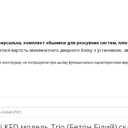
версальна, комплект обшивки для розсувних систем, плі
тися вартість міжкімнатного дверного блоку з установкою, з
о конструкції, не погіршуючи при цьому функціональні характеристики ви
н Білий (PVC)
тні KFD модель Trio (Бетон Білий) с