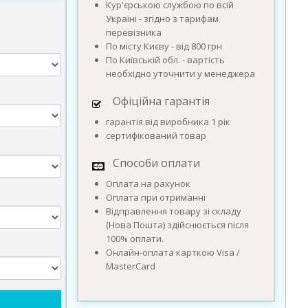
Кур'єрською службою по всій
Україні - згідно з тарифам
перевізника
По місту Києву - від 800 грн
По Київській обл. - вартість
необхідно уточнити у менеджера
Офіційна гарантія
гарантія від виробника 1 рік
сертифікований товар
Способи оплати
Оплата на рахунок
Оплата при отриманні
Відправлення товару зі складу
(Нова Пошта) здійснюється після
100% оплати.
Онлайн-оплата карткою Visa /
MasterCard