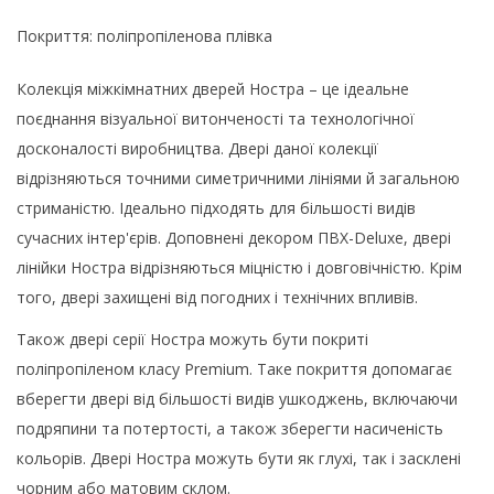
Покриття: поліпропіленова плівка
Колекція міжкімнатних дверей Ностра – це ідеальне
поєднання візуальної витонченості та технологічної
досконалості виробництва. Двері даної колекції
відрізняються точними симетричними лініями й загальною
стриманістю. Ідеально підходять для більшості видів
сучасних інтер'єрів. Доповнені декором ПВХ-Deluxe, двері
лінійки Ностра відрізняються міцністю і довговічністю. Крім
того, двері захищені від погодних і технічних впливів.
Також двері серії Ностра можуть бути покриті
поліпропіленом класу Premium. Таке покриття допомагає
вберегти двері від більшості видів ушкоджень, включаючи
подряпини та потертості, а також зберегти насиченість
кольорів. Двері Ностра можуть бути як глухі, так і засклені
чорним або матовим склом.