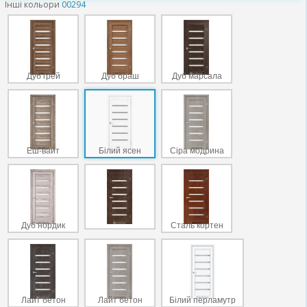
Інші кольори
00294
Дуб грей
Дуб браш
Дуб марсала
Еш-вайт
Білий ясен
Сіра модрина
Дуб нордик
Сталь кортен
Лайт бетон
Лайт бетон
Білий перламутр