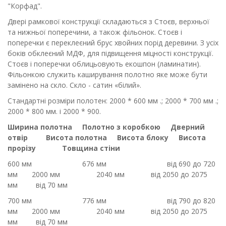
"Корфад".
Двері рамкової конструкції складаються з Стоєв, верхньої
та нижньої поперечини, а також фільонок. Стоєв і
поперечки є переклеєний брус хвойних порід деревини. З усіх
боків обклеєний МДФ, для підвищення міцності конструкції.
Стоєв і поперечки облицьовують екошпон (ламинатин).
Фільонкою служить каширування полотно яке може бути
замінено на скло. Скло - сатин «білий».
Стандартні розміри полотен: 2000 * 600 мм .; 2000 * 700 мм .;
2000 * 800 мм. і 2000 * 900.
Ширина полотна
Полотно з коробкою
Дверний
отвір
Висота полотна
Висота блоку
Висота
прорізу
Товщина стіни
600 мм
676 мм
від 690 до 720
мм
2000 мм
2040 мм
від 2050 до 2075
мм
від 70 мм
700 мм
776 мм
від 790 до 820
мм
2000 мм
2040 мм
від 2050 до 2075
мм
від 70 мм