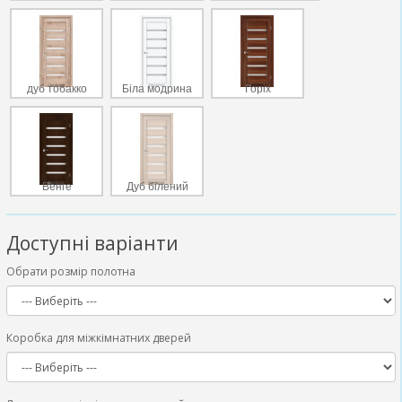
дуб тобакко
Біла модрина
Горіх
Венге
Дуб білений
Доступні варіанти
Обрати розмір полотна
Коробка для міжкімнатних дверей