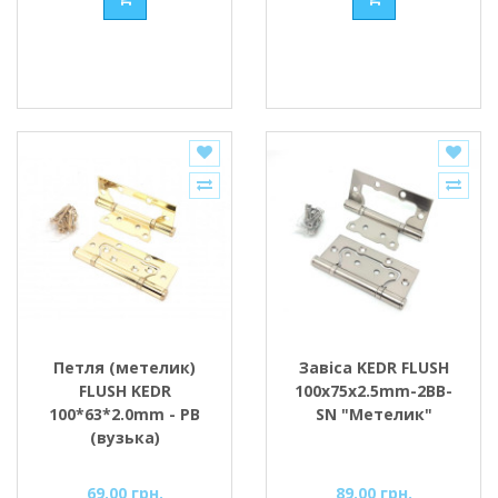
Петля (метелик)
Завіса KEDR FLUSH
FLUSH KEDR
100x75x2.5mm-2BB-
100*63*2.0mm - PB
SN "Метелик"
(вузька)
69.00 грн.
89.00 грн.