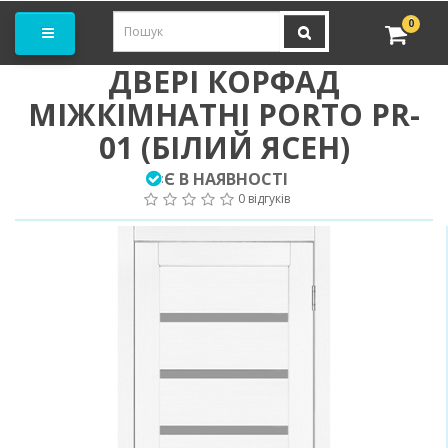
амовити замір
0
ДВЕРІ КОРФАД
МІЖКІМНАТНІ PORTO PR-
01 (БІЛИЙ ЯСЕН)
Є В НАЯВНОСТІ
:
0 відгуків