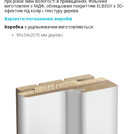
при різкій зміні вологості в приміщеннях. Фільонки
виготовлені з МДФ, облицьовані покриттям ELBEGY з 3D-
ефектом під колір і текстуру дерева.
Варіанти погонажних виробів
Коробка
з ущільнювачем виготовляються:
80х34х2070 мм дерево