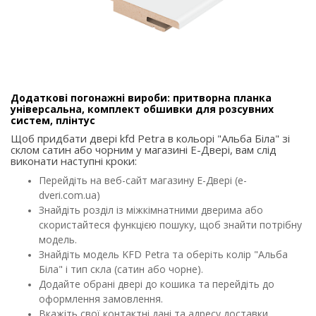
Додаткові погонажні вироби: притворна планка
універсальна, комплект обшивки для розсувних
систем, плінтус
Щоб придбати двері kfd Petra в кольорі "Альба Біла" зі
склом сатин або чорним у магазині E-Двері, вам слід
виконати наступні кроки:
Перейдіть на веб-сайт магазину E-Двері (e-
dveri.com.ua)
Знайдіть розділ із міжкімнатними дверима або
скористайтеся функцією пошуку, щоб знайти потрібну
модель.
Знайдіть модель KFD Petra та оберіть колір "Альба
Біла" і тип скла (сатин або чорне).
Додайте обрані двері до кошика та перейдіть до
оформлення замовлення.
Вкажіть свої контактні дані та адресу доставки.