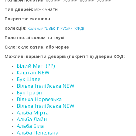
Тип дверей:
міжкімнатні
Покриття: екошпон
Колекція:
Колекція "LIBERTI" PVC/PP (КФД)
Полотно: зі склом та глухі
Скло: скло сатин, або чорне
Можливі варіанти декорів (покриттів) дверей КФД:
Білий Мат (PP)
Каштан NEW
Бук Шале
Вільха Італійська NEW
Бук Графіт
Вільха Норвезька
Вільха Італійська NEW
Альба Мірта
Альба Лайн
Альба Біла
Альба Пепельна