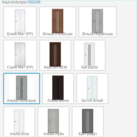
Інші кольори
000268
Білий Мат (PP)
Вільха Італійська
Вільха Норвезька
Сірий Мат (PP)
Каштан NEW
Бук Шале
Альба Пепельна
Альба Венге
Бетон Білий
Альба Біла
Альба Лайн
Бук Графіт