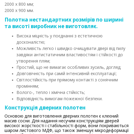
2000 х 800 мм;
2000 х 900 мм.
Полотна нестандартних розмірів по ширині
та висоті виробник не виготовляє.
Висока міцність у поєднанні з естетичною
досконалістю;
Можливість легко і швидко очищувати двері від пилу
завдяки антистатичним властивостям і стійкості до
утворення плям;
Простий, що не вимагає особливих зусиль, догляд;
Довговічність при самій інтенсивній експлуатації;
Світлостійкість при прямому контакті з сонячним
промінням;
Волого-, тепло і хімічна стійкість;
Відповідність вимогам пожежної безпеки.
Конструкція дверних полотен
Основою для виготовлення дверних полотен є клеєний
масив сосни. Для надання несучим конструкціям дверей
високої жорсткості і стабільності форм, вони покриваються
шаром листового МДФ, що також зменшує мікродеформації