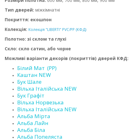
Розміри полотна:
600 мм, 700 мм, 800 мм, 900 мм
Тип дверей:
міжкімнатні
Покриття: екошпон
Колекція:
Колекція "LIBERTI" PVC/PP (КФД)
Полотно: зі склом та глухі
Скло: скло сатин, або чорне
Можливі варіанти декорів (покриттів) дверей КФД:
Білий Мат (PP)
Каштан NEW
Бук Шале
Вільха Італійська NEW
Бук Графіт
Вільха Норвезька
Вільха Італійська NEW
Альба Мірта
Альба Лайн
Альба Біла
Альба Попеляста