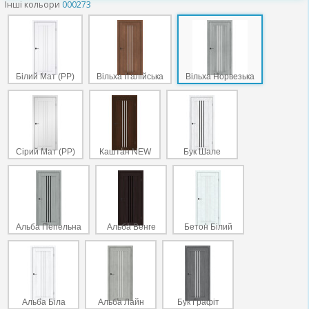
Інші кольори
000273
Білий Мат (PP)
Вільха Італійська
Вільха Норвезька
Сірий Мат (PP)
Каштан NEW
Бук Шале
Альба Пепельна
Альба Венге
Бетон Білий
Альба Біла
Альба Лайн
Бук Графіт