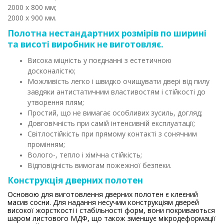
2000 х 800 мм;
2000 х 900 мм.
Полотна нестандартних розмірів по ширині
та висоті виробник не виготовляє.
Висока міцність у поєднанні з естетичною
досконалістю;
Можливість легко і швидко очищувати двері від пилу
завдяки антистатичним властивостям і стійкості до
утворення плям;
Простий, що не вимагає особливих зусиль, догляд;
Довговічність при самій інтенсивній експлуатації;
Світлостійкість при прямому контакті з сонячним
промінням;
Волого-, тепло і хімічна стійкість;
Відповідність вимогам пожежної безпеки.
Конструкція дверних полотен
Основою для виготовлення дверних полотен є клеєний
масив сосни. Для надання несучим конструкціям дверей
високої жорсткості і стабільності форм, вони покриваються
шаром листового МДФ, що також зменшує мікродеформації