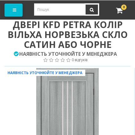
амовити замір
0
ДВЕРІ KFD PETRA КОЛІР
ВІЛЬХА НОРВЕЗЬКА СКЛО
САТИН АБО ЧОРНЕ
НАЯВНІСТЬ УТОЧНЮЙТЕ У МЕНЕДЖЕРА
:
0 відгуків
НАЯВНІСТЬ УТОЧНЮЙТЕ У МЕНЕДЖЕРА