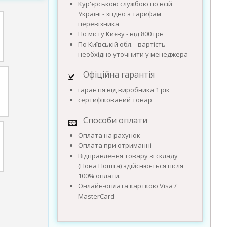
Кур'єрською службою по всій
Україні - згідно з тарифам
перевізника
По місту Києву - від 800 грн
По Київській обл. - вартість
необхідно уточнити у менеджера
Офіційна гарантія
гарантія від виробника 1 рік
сертифікований товар
Способи оплати
Оплата на рахунок
Оплата при отриманні
Відправлення товару зі складу
(Нова Пошта) здійснюється після
100% оплати.
Онлайн-оплата карткою Visa /
MasterCard