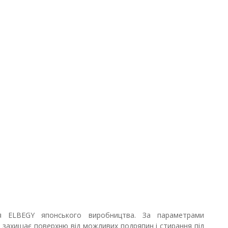
я ELBEGY японського виробництва. За параметрами
о захищає поверхню від можливих подряпин і стирання під