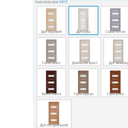
Інші кольори
0419
Дуб боровий
Дуб ольс
Сірий бетон
Сірий краст
Димчатий краст
Дуб мембау
Венге панга
Горіх бургун
Горіх роял
Дуб натуральний