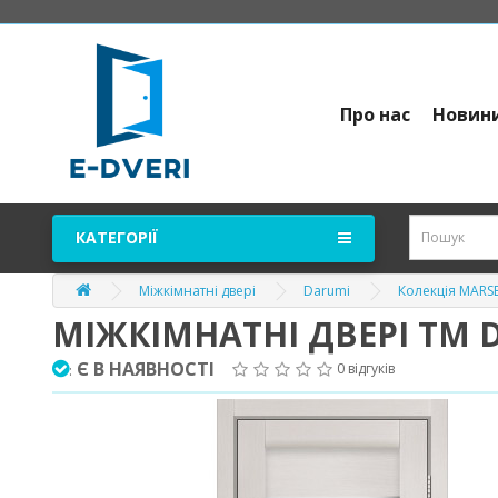
Про нас
Новин
КАТЕГОРІЇ
Міжкімнатні двері
Darumi
Колекція MARS
МІЖКІМНАТНІ ДВЕРІ ТМ 
Є В НАЯВНОСТІ
0 відгуків
: