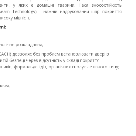
єнти, у яких є домашні тварини. Така зносостійкість
Beam Technology) - нижній надрукований шар покриття
исоку міцність.
mi:
ологічне розкладання;
REACH) дозволяє без проблем встановлювати двері в
тій безпеці через відсутність у складі покриття
ників, формальдегідів, органічних сполук летючого типу;
плям;