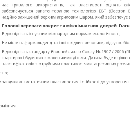
час тривалого використання, такі властивості оцінять клі
забезпечується запатентованою технологією EBT (Electron 
надійно захищений верхнім акриловим шаром, який забезпечує в
Головні переваги покриття міжкімнатних дверей Daru
Відповідність існуючим міжнародним нормам екологічності;
Не містить формальдегід та інші шкідливі речовини, відсутнє бі
Відповідність стандарту Європейського Союзу No1907 / 2006 (
квартирах і будинках з маленькими дітьми. Дитина буде в цілкови
пластифікаторів з отруйними властивостями, агресивних розчин
стю;
у завдяки антистатичним властивостям і стійкості до утворення 
омінням;