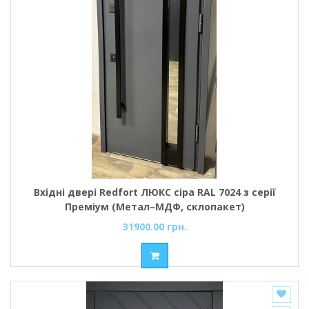
Вхідні двері Redfort ЛЮКС сіра RAL 7024 з серії
Преміум (Метал–МДФ, склопакет)
31900.00 грн.