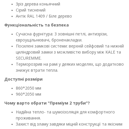
Зріз дерева коньячний
Сірий тиснений
Антік RAL 1409 / Біле дерево
Функціональність та безпека
Сучасна фурнітура: 3 зовнішні петлі, антизрізи,
євроущільнювачі, броненакладки.
Посилені замкові системи: верхній сейфовий та нижній
циліндровий замки з можливістю вибору між KALE та
SECUREMME.
Терморозрив на рамі у деяких моделях, що додатково
знижує втрати тепла.
Доступні розміри
860*2050 мм
960*2050 мм
Чому варто обрати "Преміум 2 труби"?
Надійна тепло- та шумоізоляція для комфортного
проживання.
Захист від зламу завдяки міцній конструкції та якісним