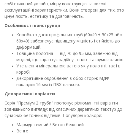
собі стильний дизайн, міцну конструкцію та високі
експлуатаційні характеристики. Вони створені для тих, хто
цінує якість, естетику та довговічність.
Особливості конструкції
Коробка з двох профільних труб (60х40 + 50х25 або
60х40) забезпечує підвищену міцність і стійкість до
деформацій.
Товщина полотна — від 70 до 95 мм, залежно від
моделі, що гарантує надійну тепло- та шумоізоляцію.
Утеплення мінеральною ватою як у полотні, так і в
коробі.
Декоративне оздоблення з обох сторін: МДФ-
накладки 16 мм із ПВХ-плівкою.
Декоративні варіанти
Серія "Преміум 2 труби" пропонує різноманітні варіанти
зовнішнього вигляду: від класичних дерев’яних текстур до
сучасних бетонних відтінків. Популярні кольори:
Мармур темний / Бетон бежевий
Венге