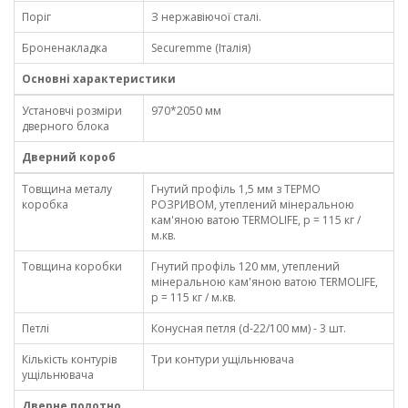
Поріг
З нержавіючої сталі.
Броненакладка
Securemme (Італія)
Основні характеристики
Установчі розміри
970*2050 мм
дверного блока
Дверний короб
Товщина металу
Гнутий профіль 1,5 мм з ТЕРМО
коробка
РОЗРИВОМ, утеплений мінеральною
кам'яною ватою TERMOLIFE, p = 115 кг /
м.кв.
Товщина коробки
Гнутий профіль 120 мм, утеплений
мінеральною кам'яною ватою TERMOLIFE,
p = 115 кг / м.кв.
Петлі
Конусная петля (d-22/100 мм) - 3 шт.
Кількість контурів
Три контури ущільнювача
ущільнювача
Дверне полотно