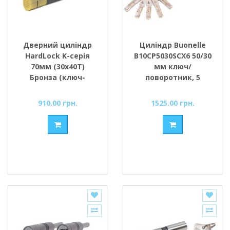
Дверний циліндр
Циліндр Buonellе
HardLock K-серія
B10CP5030SCX6 50/30
70мм (30х40Т)
мм ключ/
Бронза (ключ-
поворотник, 5
тумблер)
ключів + 1
монтажний ключ,
910.00 грн.
1525.00 грн.
хром матовий