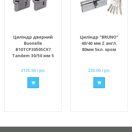
Циліндр дверний
Циліндр "ВRUNO"
Buonellе
40/40 мм Z англ.
B10TCP3050SCX7
80мм 5кл. хром
Tandem 30/50 мм 5
ключів + 2
монтажних, ключ/
2135.00 грн.
220.00 грн.
шток, хром
матовий