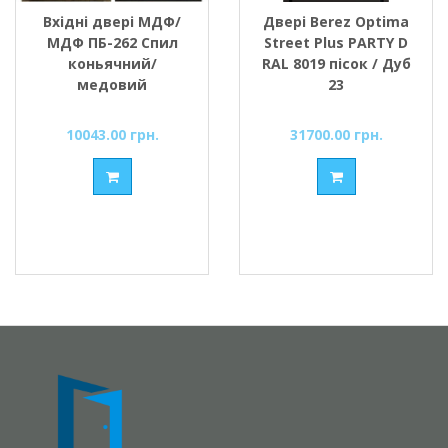
Вхідні двері МДФ/
Двері Berez Optima
МДФ ПБ-262 Спил
Street Plus PARTY D
коньячний/
RAL 8019 пісок / Дуб
медовий
23
10043.00 грн.
31700.00 грн.