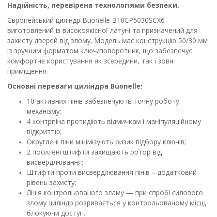
Надійність, перевірена технологіями безпеки.
Європейський циліндр Buonelle B10CP5030SCX6
виготовлений із високоякісної латуні та призначений для
захисту дверей від злому. Модель має конструкцію 50/30 мм
із зручним форматом ключ/поворотник, що забезпечує
комфортне користування як зсередини, так і зовні
приміщення.
Основні переваги циліндра Buonelle:
10 активних пінів забезпечують точну роботу
механізму;
4 контрпіна протидіють відмичкам і маніпуляційному
відкриттю;
Округлені піни мінімізують ризик підбору ключів;
2 посилені штифти захищають ротор від
висвердлювання;
Штифти проти висвердлювання пінів – додатковий
рівень захисту;
Лінія контрольованого зламу — при спробі силового
злому циліндр розривається у контрольованому місці,
блокуючи доступ.