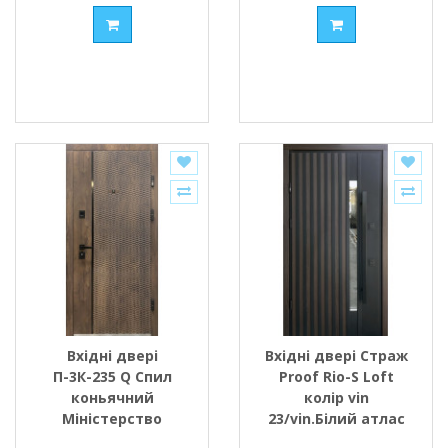
Вхідні двері
Вхідні двері Страж
П-3К-235 Q Спил
Proof Rio-S Loft
коньячний
колір vin
Міністерство
23/vin.Білий атлас
Дверей
ручка DMD 1200