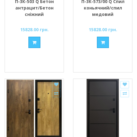
П-3К-503 Q Бетон
П-3К-573/00 Q Спил
антрацит/Бетон
коньячний/спил
сніжний
медовий
15828.00 грн.
15828.00 грн.