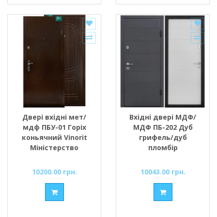
Двері вхідні мет/
Вхідні двері МДФ/
мдф ПБУ-01 Горіх
МДФ ПБ-202 Дуб
коньячний Vinorit
грифель/дуб
Міністерство
пломбір
Дверей
10200.00 грн.
10043.00 грн.