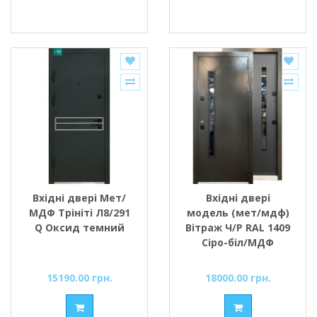
Вхідні двері Мет/
Вхідні двері
МДФ Трініті Л8/291
модель (мет/мдф)
Q Оксид темний
Вітраж Ч/Р RAL 1409
Сіро-біл/МДФ
Антрацит
Міністерство
15190.00 грн.
18000.00 грн.
Дверей