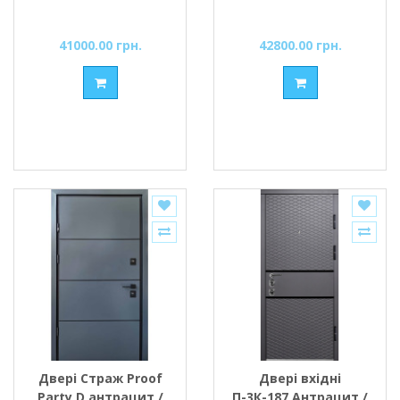
41000.00 грн.
42800.00 грн.
Двері Страж Proof
Двері вхідні
Party D антрацит /
П-3К-187 Антрацит /