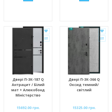
Двері П-3К-187 Q
Двері П-3К-366 Q
Антрацит / Білий
Оксид темний/
мат + Алюкобонд
світлий
Міністерство
Дверей
15692.00 грн.
15325.00 грн.