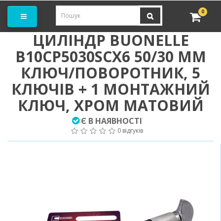
амовити замір
0
ЦИЛІНДР BUONELLЕ
B10CP5030SCX6 50/30 ММ
КЛЮЧ/ПОВОРОТНИК, 5
КЛЮЧІВ + 1 МОНТАЖНИЙ
КЛЮЧ, ХРОМ МАТОВИЙ
Є В НАЯВНОСТІ
:
0 відгуків